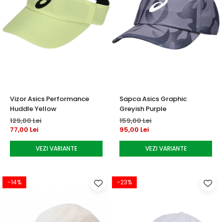
Vizor Asics Performance
Sapca Asics Graphic
Huddle Yellow
Greyish Purple
129,00 Lei
159,00 Lei
77,00 Lei
95,00 Lei
VEZI VARIANTE
VEZI VARIANTE
-14%
-23%