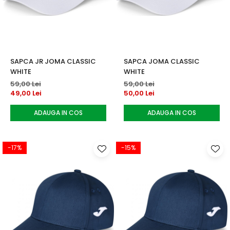
Accesorii tenis
Gripuri & overgripuri
Accesorii teren tenis
SAPCA JR JOMA CLASSIC
SAPCA JOMA CLASSIC
Testeaza rachete
WHITE
WHITE
59,00 Lei
59,00 Lei
49,00 Lei
50,00 Lei
ADAUGA IN COS
ADAUGA IN COS
-17%
-15%