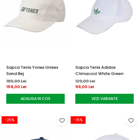
Sapca Tenis Yonex Unisex
Sapca Tenis Adidas
Sand Bej
Climacool White Green
185,00 Lei
129,00 Lei
159,00 Lei
99,00 Lei
ADAUGA IN COS
VEZI VARIANTE
-25%
-15%