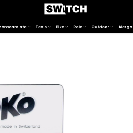
mbracaminte
Tenis
Bike
Role
Outdoor
Alerga