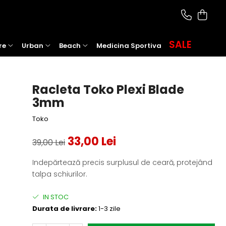
SALE
re
Urban
Beach
Medicina Sportiva
Racleta Toko Plexi Blade
3mm
Toko
33,00 Lei
39,00 Lei
Indepărtează precis surplusul de ceară, protejând
talpa schiurilor.
IN STOC
Durata de livrare:
1-3 zile