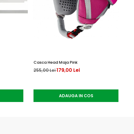
Casca Head Maja Pink
Pa
179,00 Lei
255,00 Lei
75
ADAUGA IN COS