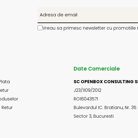
Vreau sa primesc newsletter cu promotiile 
Date Comerciale
Plata
SC OPENBOX CONSULTING S
Retur
J23/1109/2012
oduselor
RO16043571
 Retur
Bulevardul IC. Bratianu, Nr. 35
Sector 3, Bucuresti