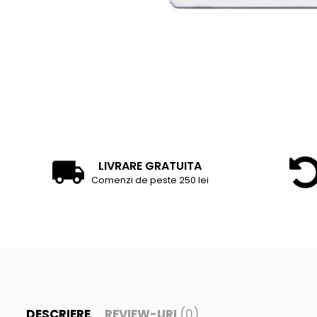
Accesorii tenis
Gripuri & overgripuri
Accesorii teren tenis
Testeaza rachete
LIVRARE GRATUITA
Comenzi de peste 250 lei
DESCRIERE
REVIEW-URI
(0)