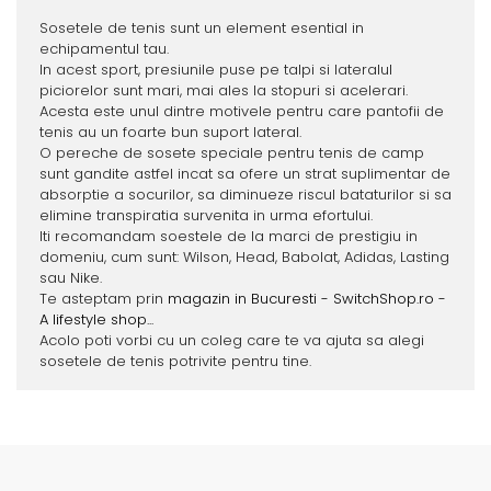
Sosetele de tenis sunt un element esential in
echipamentul tau.
In acest sport, presiunile puse pe talpi si lateralul
piciorelor sunt mari, mai ales la stopuri si acelerari.
Acesta este unul dintre motivele pentru care pantofii de
tenis au un foarte bun suport lateral.
O pereche de sosete speciale pentru tenis de camp
sunt gandite astfel incat sa ofere un strat suplimentar de
absorptie a socurilor, sa diminueze riscul bataturilor si sa
elimine transpiratia survenita in urma efortului.
Iti recomandam soestele de la marci de prestigiu in
domeniu, cum sunt: Wilson, Head, Babolat, Adidas, Lasting
sau Nike.
Te asteptam prin
magazin in Bucuresti - SwitchShop.ro -
A lifestyle shop...
Acolo poti vorbi cu un coleg care te va ajuta sa alegi
sosetele de tenis potrivite pentru tine.