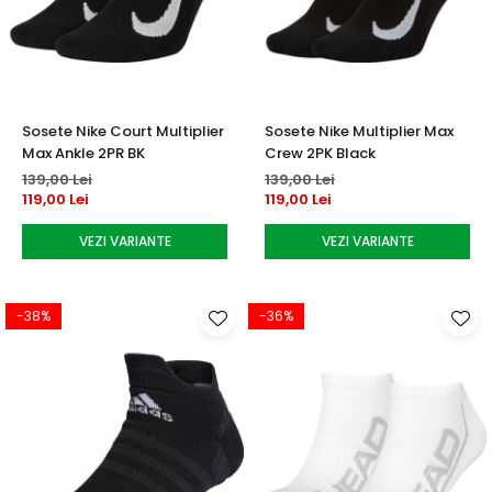
Accesorii tenis
Gripuri & overgripuri
Accesorii teren tenis
Sosete Nike Court Multiplier
Sosete Nike Multiplier Max
Testeaza rachete
Max Ankle 2PR BK
Crew 2PK Black
139,00 Lei
139,00 Lei
119,00 Lei
119,00 Lei
VEZI VARIANTE
VEZI VARIANTE
-38%
-36%