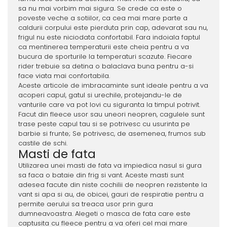
sa nu mai vorbim mai sigura. Se crede ca este o
poveste veche a sotiilor, ca cea mai mare parte a
caldurii corpului este pierduta prin cap, adevarat sau nu,
frigul nu este niciodata confortabil. Fara indoiala faptul
ca mentinerea temperaturii este cheia pentru a va
bucura de sporturile la temperaturi scazute. Fiecare
rider trebuie sa detina o balaclava buna pentru a-si
face viata mai confortabila.
Aceste articole de imbracaminte sunt ideale pentru a va
acoperi capul, gatul si urechile, protejandu-le de
vanturile care va pot lovi cu siguranta la timpul potrivit.
Facut din fleece usor sau uneori neopren, cagulele sunt
trase peste capul tau si se potrivesc cu usurinta pe
barbie si frunte; Se potrivesc, de asemenea, frumos sub
castile de schi.
Masti de fata
Utilizarea unei masti de fata va impiedica nasul si gura
sa faca o bataie din frig si vant. Aceste masti sunt
adesea facute din niste cochilii de neopren rezistente la
vant si apa si au, de obicei, gauri de respiratie pentru a
permite aerului sa treaca usor prin gura
dumneavoastra. Alegeti o masca de fata care este
captusita cu fleece pentru a va oferi cel mai mare