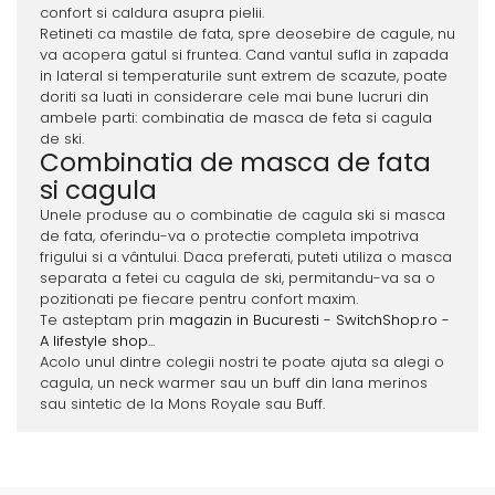
confort si caldura asupra pielii.
Retineti ca mastile de fata, spre deosebire de cagule, nu
va acopera gatul si fruntea. Cand vantul sufla in zapada
in lateral si temperaturile sunt extrem de scazute, poate
doriti sa luati in considerare cele mai bune lucruri din
ambele parti: combinatia de masca de feta si cagula
de ski.
Combinatia de masca de fata
si cagula
Unele produse au o combinatie de cagula ski si masca
de fata, oferindu-va o protectie completa impotriva
frigului si a vântului. Daca preferati, puteti utiliza o masca
separata a fetei cu cagula de ski, permitandu-va sa o
pozitionati pe fiecare pentru confort maxim.
Te asteptam prin
magazin in Bucuresti - SwitchShop.ro -
A lifestyle shop...
Acolo unul dintre colegii nostri te poate ajuta sa alegi o
cagula, un neck warmer sau un buff din lana merinos
sau sintetic de la Mons Royale sau Buff.