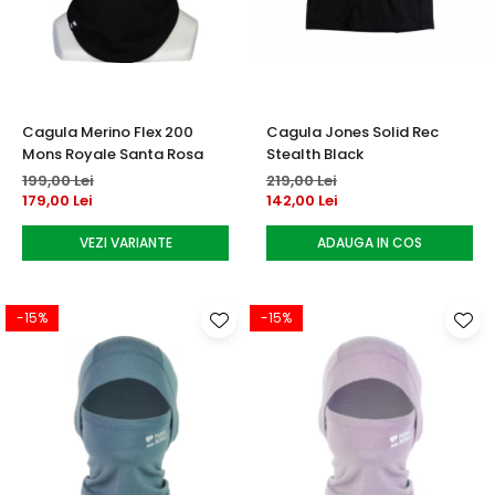
Accesorii tenis
Gripuri & overgripuri
Accesorii teren tenis
Cagula Merino Flex 200
Cagula Jones Solid Rec
Testeaza rachete
Mons Royale Santa Rosa
Stealth Black
199,00 Lei
219,00 Lei
179,00 Lei
142,00 Lei
VEZI VARIANTE
ADAUGA IN COS
-15%
-15%