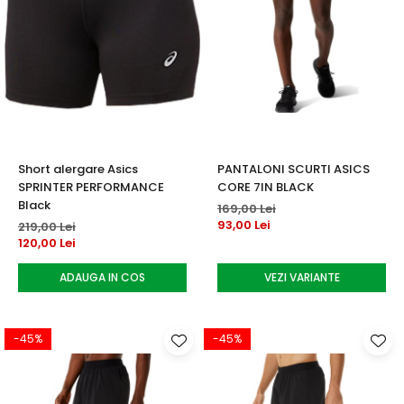
Short alergare Asics
PANTALONI SCURTI ASICS
SPRINTER PERFORMANCE
CORE 7IN BLACK
Black
169,00 Lei
93,00 Lei
219,00 Lei
120,00 Lei
ADAUGA IN COS
VEZI VARIANTE
-45%
-45%