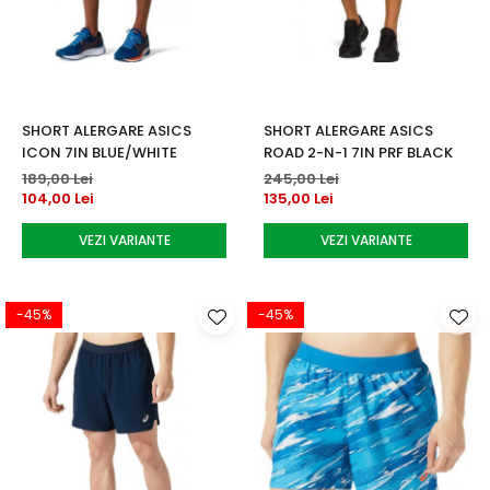
Accesorii tenis
Gripuri & overgripuri
Accesorii teren tenis
SHORT ALERGARE ASICS
SHORT ALERGARE ASICS
Testeaza rachete
ICON 7IN BLUE/WHITE
ROAD 2-N-1 7IN PRF BLACK
189,00 Lei
245,00 Lei
104,00 Lei
135,00 Lei
VEZI VARIANTE
VEZI VARIANTE
-45%
-45%