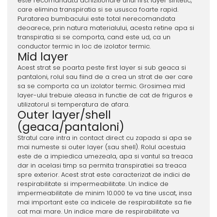
este recomandata achizitionare unui first layer sintetic,
care elimina transpiratia si se ususca foarte rapid.
Puratarea bumbacului este total nerecomandata
deoarece, prin natura materialului, acesta retine apa si
transpiratia si se comporta, cand este ud, ca un
conductor termic in loc de izolator termic.
Mid layer
Acest strat se poarta peste first layer si sub geaca si
pantaloni, rolul sau fiind de a crea un strat de aer care
sa se comporta ca un izolator termic. Grosimea mid
layer-ului trebuie aleasa in functie de cat de friguros e
utilizatorul si temperatura de afara.
Outer layer/shell
(geaca/pantaloni)
Stratul care intra in contact direct cu zapada si apa se
mai numeste si outer layer (sau shell). Rolul acestuia
este de a impiedica umezeala, apa si vantul sa treaca
dar in acelasi timp sa permita transpiratiei sa treaca
spre exterior. Acest strat este caracterizat de indici de
respirabilitate si impermeabilitate. Un indice de
impermeabilitate de minim 10.000 te va tine uscat, insa
mai important este ca indicele de respirabilitate sa fie
cat mai mare. Un indice mare de respirabilitate va