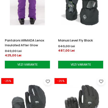
Pantaloni ARMADA Lenox
Manusi Level Fly Black
Insulated After Glow
649,00 Lei
487,00 Lei
849,00 Lei
425,00 Lei
VEZI VARIANTE
VEZI VARIANTE
-25%
-25%