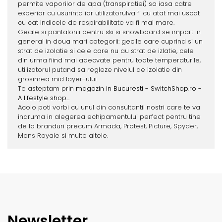
permite vaporilor de apa (transpiratiei) sa iasa catre
experior cu usurinta iar utilizatorulva fi cu atat mai uscat
cu cat indicele de respirabilitate va fi mai mare.
Gecile si pantalonii pentru ski si snowboard se impart in
general in doua mari categorii: gecile care cuprind si un
strat de izolatie si cele care nu au strat de izlatie, cele
din urma fiind mai adecvate pentru toate temperaturile,
utilizatorul putand sa regleze nivelul de izolatie din
grosimea mid layer-ului.
Te asteptam prin
magazin in Bucuresti - SwitchShop.ro -
A lifestyle shop...
Acolo poti vorbi cu unul din consultantii nostri care te va
indruma in alegerea echipamentului perfect pentru tine
de la branduri precum Armada, Protest, Picture, Spyder,
Mons Royale si multe altele.
Newsletter