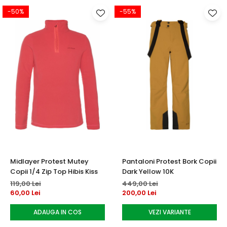
-50%
-55%
Midlayer Protest Mutey
Pantaloni Protest Bork Copii
Copii 1/4 Zip Top Hibis Kiss
Dark Yellow 10K
119,00 Lei
449,00 Lei
60,00 Lei
200,00 Lei
ADAUGA IN COS
VEZI VARIANTE