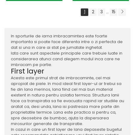
1
2
3
15
...
In sporturile de iarna imbracamintea este foarte
importanta si poate face diferenta intre o zi perfecta de
dat si una in care ai stat pe jumatate inghetat.
Iata care sunt aspectele principale care trebuie luate in
considerarea atunci cand alegem modul inca care ne
imbracam pe partie.
First layer
Acesta este primul strat de imbracaminte, cel mai
apropiat de piele. In mod ideal first layer-ul ar trebui sa
fie din lana merinos, lana fiind cel mai bun material
existent in natura pentru izolatia termica. Structura lanii
face ca transpiratia sa fie evacuata rapind iar studiile au
aratat ca, desi unda, lana isi pastreaza mare parte din
proprietatile termice. Lana este practica si pentru ca,
spre deosebire de bumbac, ajuta la dispersarea
mirosurilor generate de transpiratie.
In cazul in care un first layer de lana depaseste bugetul