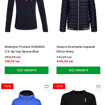
Midlayer Protest HUMANS
Geaca Drumetie Icepeak
1/4 zip top Space Blue
Dillon Navy
269,00 Lei
741,25 Lei
135,00 Lei
445,00 Lei
VEZI VARIANTE
VEZI VARIANTE
-40%
-50%