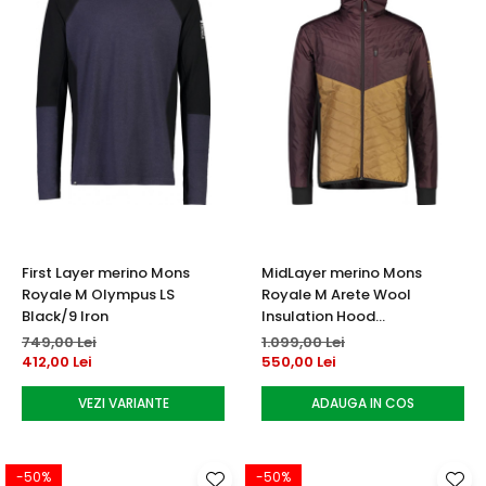
First Layer merino Mons
MidLayer merino Mons
Royale M Olympus LS
Royale M Arete Wool
Black/9 Iron
Insulation Hood
Toffee/Wine
749,00 Lei
1.099,00 Lei
412,00 Lei
550,00 Lei
VEZI VARIANTE
ADAUGA IN COS
-50%
-50%