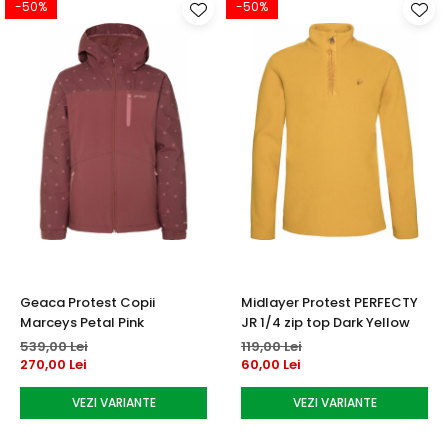
-50%
-50%
Geaca Protest Copii
Midlayer Protest PERFECTY
Marceys Petal Pink
JR 1/4 zip top Dark Yellow
539,00 Lei
119,00 Lei
270,00 Lei
60,00 Lei
VEZI VARIANTE
VEZI VARIANTE