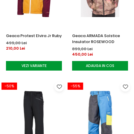
Accesorii tenis
Gripuri & overgripuri
Accesorii teren tenis
Geaca Protest Elvira Jr Ruby
Geaca ARMADA Solstice
Testeaza rachete
Insulator ROSEWOOD
499,00 Lei
210,00 Lei
899,00 Lei
450,00 Lei
VEZI VARIANTE
ADAUGA IN COS
-50%
-55%