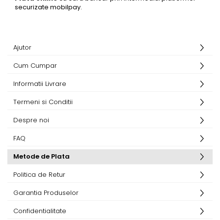
securizate mobilpay.
Accesorii tenis
Gripuri & overgripuri
Accesorii teren tenis
Ajutor
Testeaza rachete
Cum Cumpar
Informatii Livrare
Termeni si Conditii
Despre noi
FAQ
Metode de Plata
Politica de Retur
Garantia Produselor
Confidentialitate