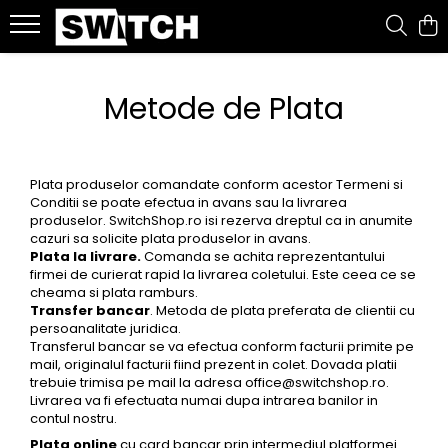
Snowboard
Ski
Splitboard
Accesorii
Imbracaminte
Tenis
Bike
Role
Outdoor
Alergare
Urban
Beach
Metode de Plata
Placi Snowboard
Schiuri
Placi Splitboard
Ochelari
Geci
Rachete tenis
Jerseys
Role inline
Rucsacuri
Tricouri
Sepci
Boardshorts
Boots Snowboard
Clapari
Legaturi splitboard
Casti
Pantaloni
Racordaje tenis
ACCESORII SI PIESE
Pantaloni outdoor
Bustiere
Hanorace
Bluze UV
Legaturi snowboard
Legaturi Ski
Accesorii Splitboard
Genti si Huse
Costume ski
Mingi tenis
PROTECTII SKATE
Sosete outdoor
Incaltaminte alergare
Tricouri & maiouri
Costume de baie
Plata produselor comandate conform acestor Termeni si
Accesorii snowboard
Bete ski
Protectii
Mid layer
Incaltaminte tenis
Geci
Underwear
Ochelari de soare
Conditii se poate efectua in avans sau la livrarea
produselor. SwitchShop.ro isi rezerva dreptul ca in anumite
Accesorii ski tura
Branturi
First layer
Imbracaminte
Pantaloni alergare
Curele
cazuri sa solicite plata produselor in avans.
Plata la livrare.
Comanda se achita reprezentantului
Testare schiuri
Protectii picioare
Manusi
Sepci
Lenjerie intima
firmei de curierat rapid la livrarea coletului. Este ceea ce se
Sosete
cheama si plata ramburs.
Incalzitoare
Sosete
Incaltaminte
Transfer bancar
. Metoda de plata preferata de clientii cu
Trening tenis
Accesorii incaltaminte
Caciuli
Accesorii diverse
persoanalitate juridica.
Pantaloni tenis
Transferul bancar se va efectua conform facturii primite pe
Accesorii personalizare
Cagule
mail, originalul facturii fiind prezent in colet. Dovada platii
Fuste tenis
trebuie trimisa pe mail la adresa
office@switchshop.ro
.
Intretinere echipament
Neck-uri
Jachete tenis
Livrarea va fi efectuata numai dupa intrarea banilor in
Tricouri tenis
contul nostru.
Genti tenis
Plata online
cu card bancar prin intermediul platformei