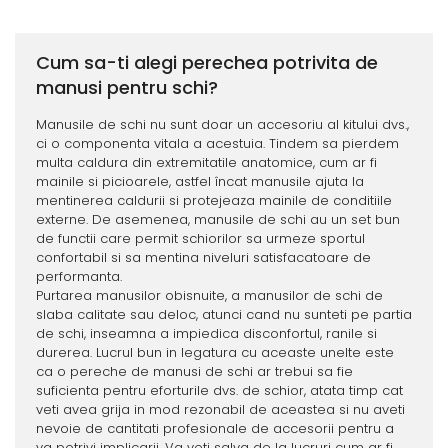
Cum sa-ti alegi perechea potrivita de
manusi pentru schi?
Manusile de schi nu sunt doar un accesoriu al kitului dvs.,
ci o componenta vitala a acestuia. Tindem sa pierdem
multa caldura din extremitatile anatomice, cum ar fi
mainile si picioarele, astfel încat manusile ajuta la
mentinerea caldurii si protejeaza mainile de conditiile
externe. De asemenea, manusile de schi au un set bun
de functii care permit schiorilor sa urmeze sportul
confortabil si sa mentina niveluri satisfacatoare de
performanta.
Purtarea manusilor obisnuite, a manusilor de schi de
slaba calitate sau deloc, atunci cand nu sunteti pe partia
de schi, inseamna a impiedica disconfortul, ranile si
durerea. Lucrul bun in legatura cu aceaste unelte este
ca o pereche de manusi de schi ar trebui sa fie
suficienta pentru eforturile dvs. de schior, atata timp cat
veti avea grija in mod rezonabil de aceastea si nu aveti
nevoie de cantitati profesionale de accesorii pentru a
va potrivi implicarii. Va veti salva de la lucruri cum ar fi