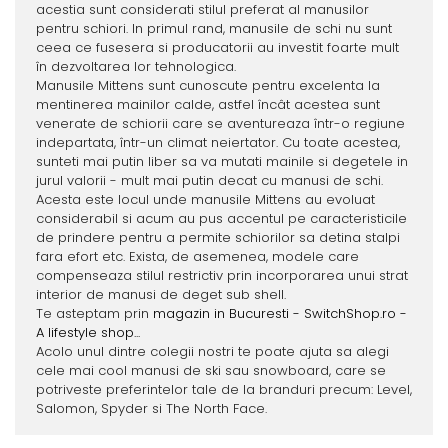
acestia sunt considerati stilul preferat al manusilor
pentru schiori. In primul rand, manusile de schi nu sunt
ceea ce fusesera si producatorii au investit foarte mult
în dezvoltarea lor tehnologica.
Manusile Mittens sunt cunoscute pentru excelenta la
mentinerea mainilor calde, astfel încât acestea sunt
venerate de schiorii care se aventureaza într-o regiune
indepartata, într-un climat neiertator. Cu toate acestea,
sunteti mai putin liber sa va mutati mainile si degetele in
jurul valorii - mult mai putin decat cu manusi de schi.
Acesta este locul unde manusile Mittens au evoluat
considerabil si acum au pus accentul pe caracteristicile
de prindere pentru a permite schiorilor sa detina stalpi
fara efort etc. Exista, de asemenea, modele care
compenseaza stilul restrictiv prin incorporarea unui strat
interior de manusi de deget sub shell.
Te asteptam prin
magazin in Bucuresti - SwitchShop.ro -
A lifestyle shop...
Acolo unul dintre colegii nostri te poate ajuta sa alegi
cele mai cool manusi de ski sau snowboard, care se
potriveste preferintelor tale de la branduri precum: Level,
Salomon, Spyder si The North Face.