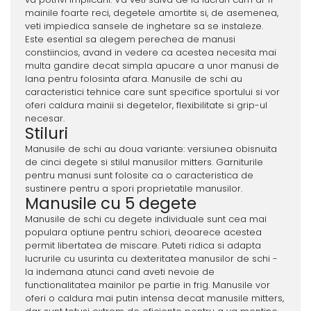
mainile foarte reci, degetele amortite si, de asemenea,
veti impiedica sansele de inghetare sa se instaleze.
Este esential sa alegem perechea de manusi
constiincios, avand in vedere ca acestea necesita mai
multa gandire decat simpla apucare a unor manusi de
lana pentru folosinta afara. Manusile de schi au
caracteristici tehnice care sunt specifice sportului si vor
oferi caldura mainii si degetelor, flexibilitate si grip-ul
necesar.
Stiluri
Manusile de schi au doua variante: versiunea obisnuita
de cinci degete si stilul manusilor mitters. Garniturile
pentru manusi sunt folosite ca o caracteristica de
sustinere pentru a spori proprietatile manusilor.
Manusile cu 5 degete
Manusile de schi cu degete individuale sunt cea mai
populara optiune pentru schiori, deoarece acestea
permit libertatea de miscare. Puteti ridica si adapta
lucrurile cu usurinta cu dexteritatea manusilor de schi -
la indemana atunci cand aveti nevoie de
functionalitatea mainilor pe partie in frig. Manusile vor
oferi o caldura mai putin intensa decat manusile mitters,