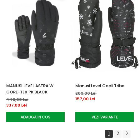
MANUSI LEVEL ASTRA W
Manusi Level Copii Tribe
GORE-TEX PK BLACK
209,00 Lei
157,00 Lei
449,00 Lei
337,00 Lei
ADAUGA IN COS
VEZI VARIANTE
1
2