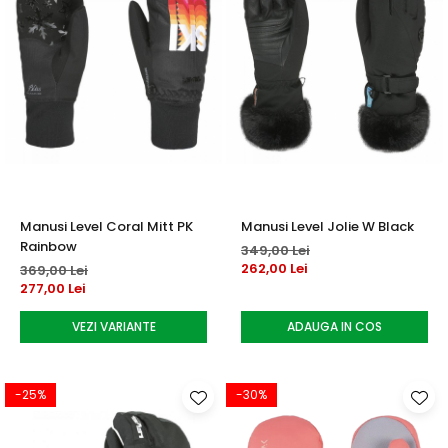
Manusi Level Coral Mitt PK
Manusi Level Jolie W Black
Rainbow
349,00 Lei
262,00 Lei
369,00 Lei
277,00 Lei
VEZI VARIANTE
ADAUGA IN COS
-25%
-30%