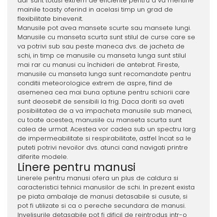
dar sunt totusi extrem de eficiente pentru a va mentine
mainile toasty oferind in acelasi timp un grad de
flexibilitate binevenit.
Manusile pot avea mansete scurte sau mansete lungi.
Manusile cu manseta scurta sunt stilul de curse care se
va potrivi sub sau peste maneca dvs. de jacheta de
schi, in timp ce manusile cu manseta lunga sunt stilul
mai rar cu manusi cu închideri de antebrat. Fireste,
manusile cu manseta lunga sunt recomandate pentru
conditii meteorologice extrem de aspre, fiind de
asemenea cea mai buna optiune pentru schiorii care
sunt deosebit de sensibili la frig. Daca doriti sa aveti
posibilitatea de a va impacheta manusile sub maneci,
cu toate acestea, manusile cu manseta scurta sunt
calea de urmat. Acestea vor cadea sub un spectru larg
de impermeabilitate si respirabilitate, astfel încat sa le
puteti potrivi nevoilor dvs. atunci cand navigati printre
diferite modele.
Linere pentru manusi
Linerele pentru manusi ofera un plus de caldura si
caracteristici tehnici manusilor de schi. In prezent exista
pe piata ambalaje de manusi detasabile si cusute, si
pot fi utilizate si ca o pereche secundara de manusi.
Invelisurile detasabile pot fi dificil de reintrodus intr-o