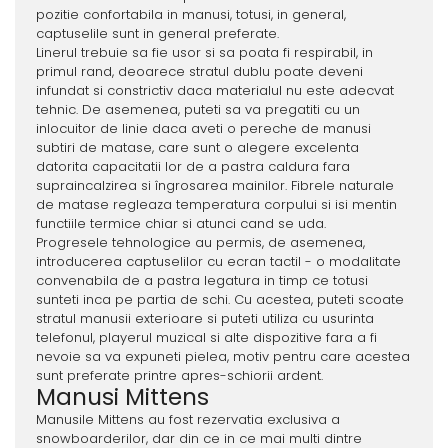
pozitie confortabila in manusi, totusi, in general,
captuselile sunt in general preferate.
Linerul trebuie sa fie usor si sa poata fi respirabil, in
primul rand, deoarece stratul dublu poate deveni
infundat si constrictiv daca materialul nu este adecvat
tehnic. De asemenea, puteti sa va pregatiti cu un
inlocuitor de linie daca aveti o pereche de manusi
subtiri de matase, care sunt o alegere excelenta
datorita capacitatii lor de a pastra caldura fara
supraincalzirea si îngrosarea mainilor. Fibrele naturale
de matase regleaza temperatura corpului si isi mentin
functiile termice chiar si atunci cand se uda.
Progresele tehnologice au permis, de asemenea,
introducerea captuselilor cu ecran tactil - o modalitate
convenabila de a pastra legatura in timp ce totusi
sunteti inca pe partia de schi. Cu acestea, puteti scoate
stratul manusii exterioare si puteti utiliza cu usurinta
telefonul, playerul muzical si alte dispozitive fara a fi
nevoie sa va expuneti pielea, motiv pentru care acestea
sunt preferate printre apres-schiorii ardent.
Manusi Mittens
Manusile Mittens au fost rezervatia exclusiva a
snowboarderilor, dar din ce in ce mai multi dintre