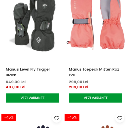
Manusi Level Fly Trigger
Manusi Icepeak Mitten Roz
Black
Pal
649,00 Lei
299,00 Lei
487,00 Lei
209,00 Lei
VEZI VARIANTE
VEZI VARIANTE
-45%
-45%