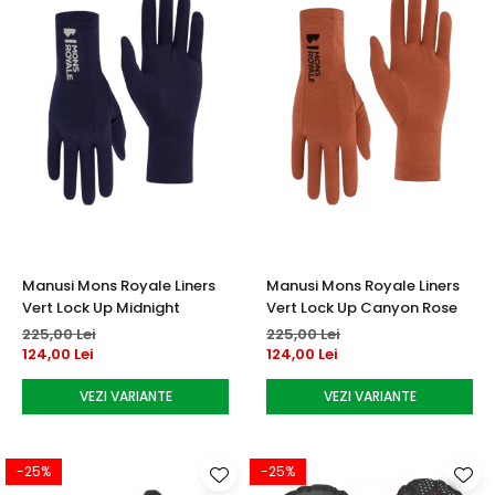
Manusi Mons Royale Liners
Manusi Mons Royale Liners
Vert Lock Up Midnight
Vert Lock Up Canyon Rose
225,00 Lei
225,00 Lei
124,00 Lei
124,00 Lei
VEZI VARIANTE
VEZI VARIANTE
-25%
-25%