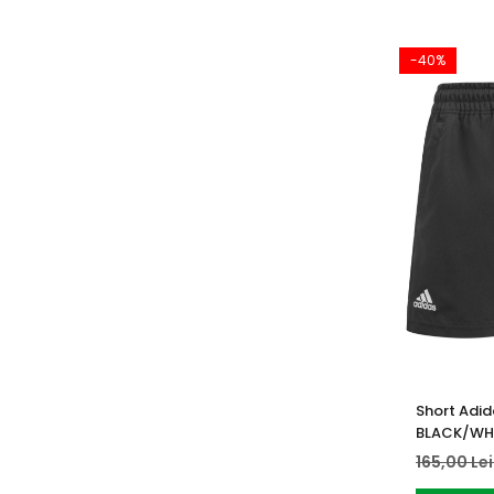
-40%
Short Adid
BLACK/WH
165,00 Le