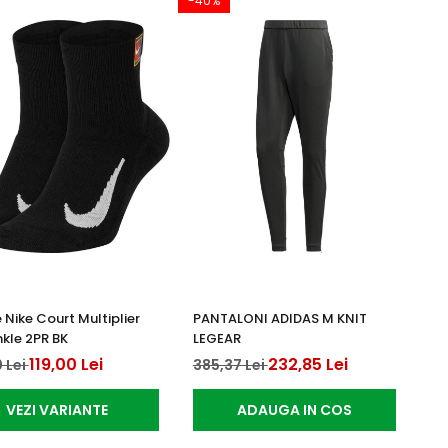
-40%
 Nike Court Multiplier
PANTALONI ADIDAS M KNIT
kle 2PR BK
LEGEAR
119,00 Lei
232,85 Lei
 Lei
385,37 Lei
VEZI VARIANTE
ADAUGA IN COS