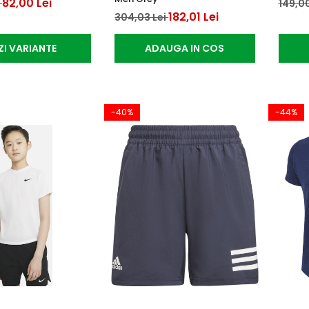
82,00 Lei
i
149,00
182,01 Lei
304,03 Lei
ZI VARIANTE
ADAUGA IN COS
-40%
-44%