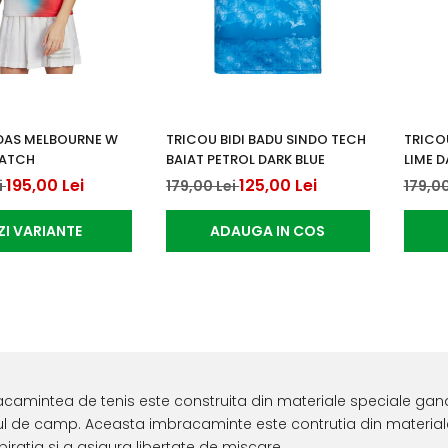
IDAS MELBOURNE W
TRICOU BIDI BADU SINDO TECH
TRICOU
MATCH
BAIAT PETROL DARK BLUE
LIME D
195,00 Lei
125,00 Lei
i
179,00 Lei
179,00
ZI VARIANTE
ADAUGA IN COS
camintea de tenis este construita din materiale speciale gand
ul de camp. Aceasta imbracaminte este contrutia din materiale 
piratia si a asigura libertate de miscare.