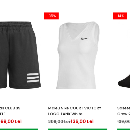
-35%
-14%
as CLUB 3S
Maieu Nike COURT VICTORY
Sosete
ITE
LOGO TANK White
Crew 2
99,00 Lei
136,00 Lei
i
209,00 Lei
139,00