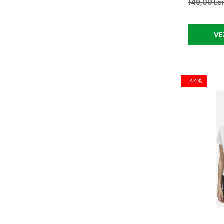
149,00 Le
VE
-44%