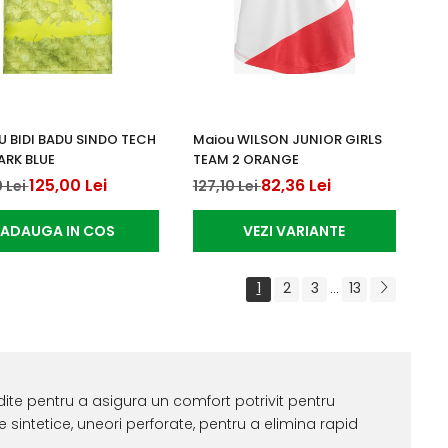
 BIDI BADU SINDO TECH
Maiou WILSON JUNIOR GIRLS
ARK BLUE
TEAM 2 ORANGE
125,00 Lei
82,36 Lei
 Lei
127,10 Lei
ADAUGA IN COS
VEZI VARIANTE
1
2
3
13
...
ite pentru a asigura un comfort potrivit pentru
sintetice, uneori perforate, pentru a elimina rapid