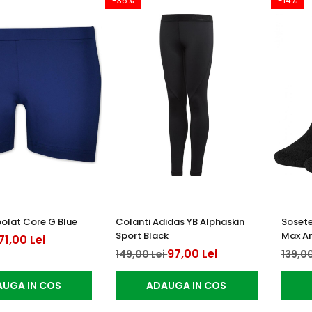
-35%
-14%
olat Core G Blue
Colanti Adidas YB Alphaskin
Sosete
Sport Black
Max An
71,00 Lei
97,00 Lei
149,00 Lei
139,00
UGA IN COS
ADAUGA IN COS