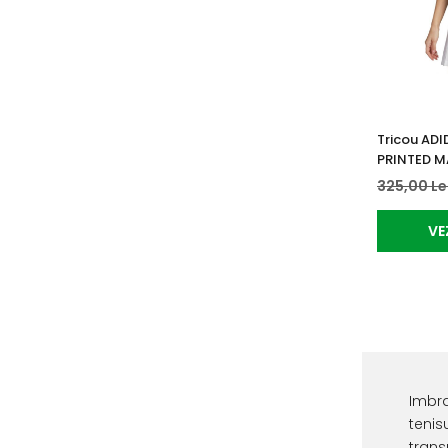
Tricou AD
PRINTED 
325,00 Le
VE
Imbra
tenis
trans