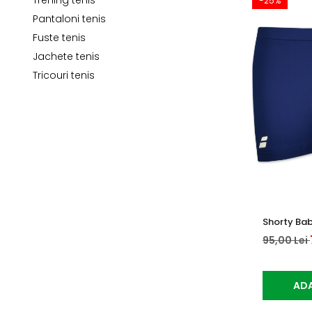
Trening tenis
-25%
Pantaloni tenis
Accesorii tenis
Fuste tenis
Gripuri & overgripuri
Jachete tenis
Accesorii teren tenis
Tricouri tenis
Testeaza rachete
Shorty Bab
95,00 Lei
ADA