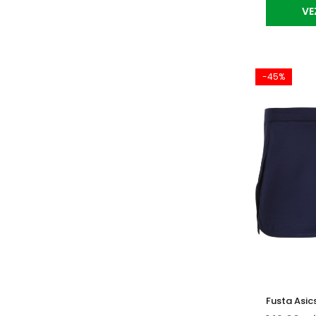
VE
-45%
Fusta Asic