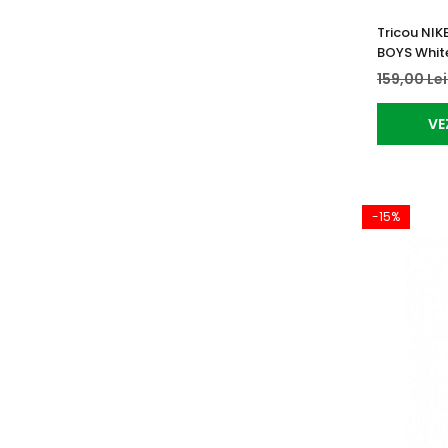
Tricou NIK
BOYS Whit
159,00 Le
VE
-15%