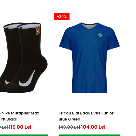
-30%
 Nike Multiplier Max
Tricou Bidi Badu EVIN Juniori
PK Black
Blue Green
119,00 Lei
104,00 Lei
 Lei
149,00 Lei