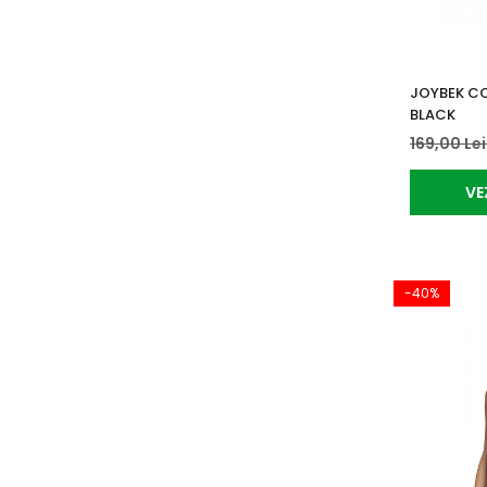
JOYBEK CO
BLACK
169,00 Le
VE
-40%