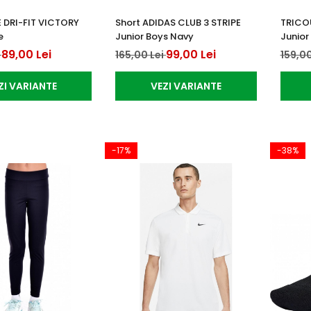
E DRI-FIT VICTORY
Short ADIDAS CLUB 3 STRIPE
TRICOU
e
Junior Boys Navy
Junior
89,00 Lei
99,00 Lei
i
165,00 Lei
159,00
ZI VARIANTE
VEZI VARIANTE
-17%
-38%