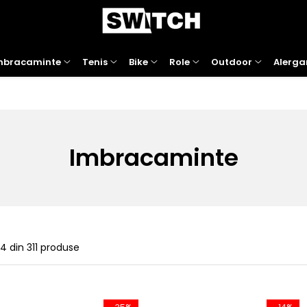
mbracaminte
Tenis
Bike
Role
Outdoor
Alerga
Imbracaminte
24
din
311
produse