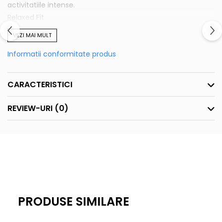
activitatiile intense.
Relaxed Fit
spatele putin mai lung.
VEZI MAI MULT
Maneca 3/4.
Informatii conformitate produs
In interior o tesatura de microfibra pentru a sterge ochelarii
de soare
CARACTERISTICI
REVIEW-URI
(0)
PRODUSE SIMILARE