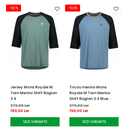
-50%
-50%
Jersey Mons Royale M
Tricou merino Mons
Tarn Merino Shift Raglan
Royale M Tarn Merino
3 4
Shift Raglan 3 4 Blue
Slate Black
379,00 Lei
379,00 Lei
190,00 Lei
190,00 Lei
VEZI VARIANTE
VEZI VARIANTE