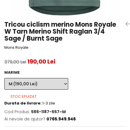
Accesorii tenis
Gripuri & overgripuri
Tricou ciclism merino Mons Royale
Accesorii teren tenis
W Tarn Merino Shift Raglan 3/4
Testeaza rachete
Sage / Burnt Sage
Mons Royale
190,00 Lei
379,00 Lei
MARIME
:
STOC EPUIZAT
Durata de livrare:
1-3 zile
Cod Produs:
586-1187-557~M
Ai nevoie de ajutor?
0765.949.946