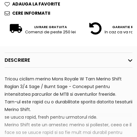
ADAUGA LA FAVORITE
CERE INFORMATII
LIVRARE GRATUITA
GARANTIE RE
Comenzi de peste 250 lei
In caz ca va raz
DESCRIERE
Tricou ciclism merino Mons Royale W Tarn Merino Shift
Raglan 3/4 Sage / Burnt Sage - Conceput pentru
intensitatea parcurilor de MTB si aventurilor freeride.
Tarn-ul este rapid cu o durabilitate sporita datorita tesaturii
Merino Shift.
se usuca rapid, fresh pentru urmatorul ride.
Merino Shift este un amestec merino si poliester, ceea ce il
face sa se usuce rapid si sa fie mult mai durabil pentru