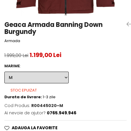
Accesorii tenis
Gripuri & overgripuri
Geaca Armada Banning Down
Accesorii teren tenis
Burgundy
Testeaza rachete
Armada
1.199,00 Lei
1.999,00 Lei
MARIME
:
STOC EPUIZAT
Durata de livrare:
1-3 zile
Cod Produs:
R00445020~M
Ai nevoie de ajutor?
0765.949.946
ADAUGA LA FAVORITE