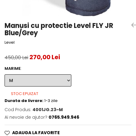
Accesorii tenis
Gripuri & overgripuri
Manusi cu protectie Level FLY JR
Accesorii teren tenis
Blue/Grey
Testeaza rachete
Level
270,00 Lei
450,00 Lei
MARIME
:
STOC EPUIZAT
Durata de livrare:
1-3 zile
Cod Produs:
4001JG.23~M
Ai nevoie de ajutor?
0765.949.946
ADAUGA LA FAVORITE