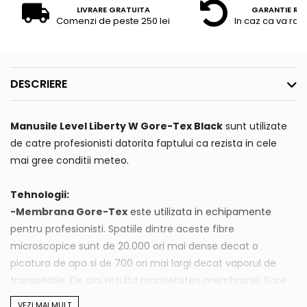
LIVRARE GRATUITA
GARANTIE RE
Comenzi de peste 250 lei
In caz ca va raz
DESCRIERE
Manusile Level Liberty W Gore-Tex Black
sunt utilizate
de catre profesionisti datorita faptului ca rezista in cele
mai gree conditii meteo.
Tehnologii:
-Membrana Gore-Tex
este utilizata in echipamente
pentru profesionisti. Spatiile dintre aceste fibre
microscopice sunt de 20.000 ori mai dense decat o
picatura de apa si de 700 ori mai largi decat vaporul de
transpiratie. De aici rezulta proprietatea membranei Gore-
Tex de a fi impermeabila (nu lasa apa sa treaca in interior)
VEZI MAI MULT