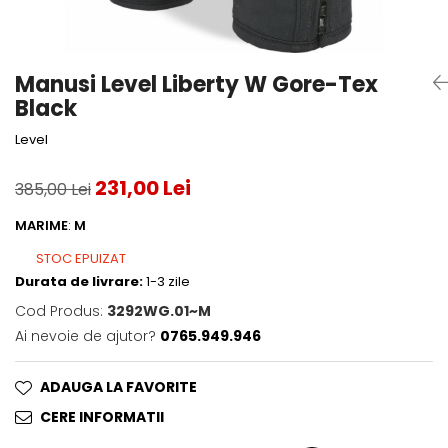
Accesorii tenis
Gripuri & overgripuri
Manusi Level Liberty W Gore-Tex
Accesorii teren tenis
Black
Testeaza rachete
Level
231,00 Lei
385,00 Lei
MARIME
:
M
STOC EPUIZAT
Durata de livrare:
1-3 zile
Cod Produs:
3292WG.01~M
Ai nevoie de ajutor?
0765.949.946
ADAUGA LA FAVORITE
CERE INFORMATII