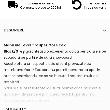
LIVRARE GRATUITA
GARANTIE RE
Comenzi de peste 250 lei
In caz ca va raz
DESCRIERE
Manusile Level Trouper Gore Tex
Black/Grey
garanteaza o experienta calda pentru zilele pe
zapada si pe partiile de ski si snowboard.
Aceste ofera un aspect clasic si sunt prevazute cu
membrana Gore-Tex care nu permit penetrarea apei in
nterior, permitandu-va sa va bucurati cat mai mult de
activitati.
Manusile sunt rezistente la uzura, permit orice miscare si
au sistem de prindere prin curea reglabila pentru mai
multa protectie si potrivire.
VEZI MAI MULT