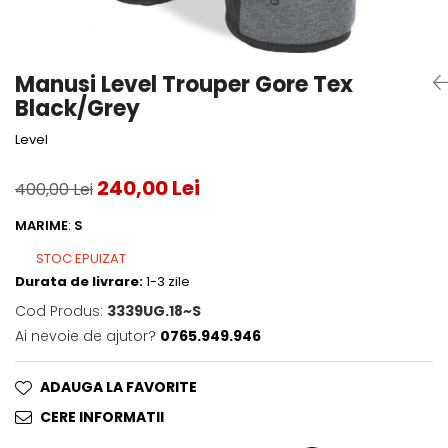
Accesorii tenis
Gripuri & overgripuri
Manusi Level Trouper Gore Tex
Accesorii teren tenis
Black/Grey
Testeaza rachete
Level
240,00 Lei
400,00 Lei
MARIME
:
S
STOC EPUIZAT
Durata de livrare:
1-3 zile
Cod Produs:
3339UG.18~S
Ai nevoie de ajutor?
0765.949.946
ADAUGA LA FAVORITE
CERE INFORMATII