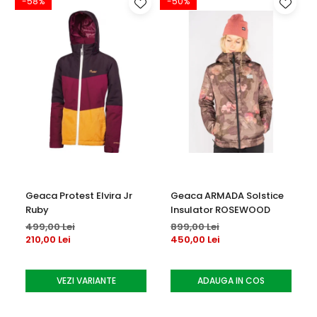
-58%
-50%
Caracteristici
:
-Manseta scurta
-Curea reglabila
-Impermeabile
-Rezistenta la uzura
-Izolare: Hidrofill, Fibrefill
Geaca Protest Elvira Jr
Geaca ARMADA Solstice
Ruby
Insulator ROSEWOOD
499,00 Lei
899,00 Lei
210,00 Lei
450,00 Lei
VEZI VARIANTE
ADAUGA IN COS