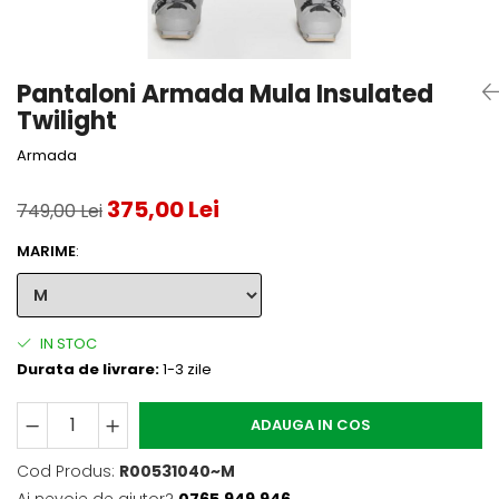
Accesorii tenis
Gripuri & overgripuri
Pantaloni Armada Mula Insulated
Accesorii teren tenis
Twilight
Testeaza rachete
Armada
375,00 Lei
749,00 Lei
MARIME
:
IN STOC
Durata de livrare:
1-3 zile
ADAUGA IN COS
Cod Produs:
R00531040~M