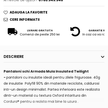
Ai nevoie de ajutor?
0765.949.946
ADAUGA LA FAVORITE
CERE INFORMATII
LIVRARE GRATUITA
GARANTIE RE
Comenzi de peste 250 lei
In caz ca va raz
DESCRIERE
Pantaloni schi Armada Mula Insulated Twilight
-
pantaloni cu insulatie ideali pentru zilele friguroase. 40g
de insulatie
Polyfill 90% din materiale reciclate, caldurosi
intr-un design minimalist. Partea inferioara este realizata
dintr-un material cu textura Oxford intaritura din
Cordura® pentru a rezista mai bine la uzura .