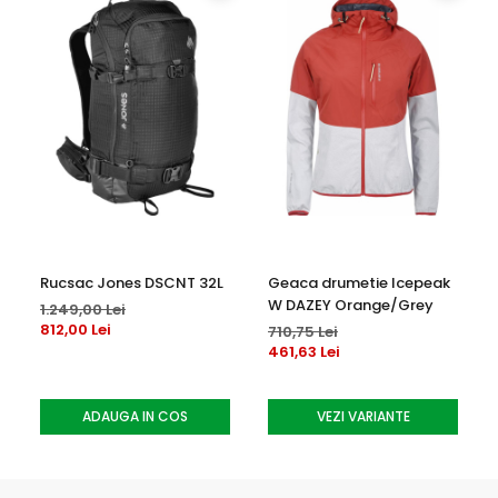
Rucsac Jones DSCNT 32L
Geaca drumetie Icepeak
W DAZEY Orange/Grey
1.249,00 Lei
812,00 Lei
710,75 Lei
461,63 Lei
ADAUGA IN COS
VEZI VARIANTE