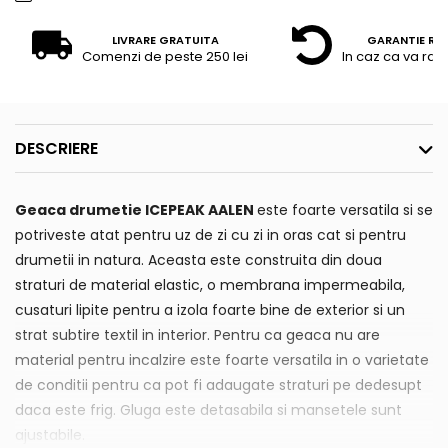
LIVRARE GRATUITA
GARANTIE RE
Comenzi de peste 250 lei
In caz ca va raz
DESCRIERE
Geaca drumetie ICEPEAK AALEN
este foarte versatila si se
potriveste atat pentru uz de zi cu zi in oras cat si pentru
drumetii in natura. Aceasta este construita din doua
straturi de material elastic, o membrana impermeabila,
cusaturi lipite pentru a izola foarte bine de exterior si un
strat subtire textil in interior. Pentru ca geaca nu are
material pentru incalzire este foarte versatila in o varietate
de conditii pentru ca pot fi adaugate straturi pe dedesupt
daca este frig. Gluga este detasabila si mansetele sunt
ajustabile.