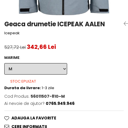
Accesorii tenis
Gripuri & overgripuri
Geaca drumetie ICEPEAK AALEN
Accesorii teren tenis
Icepeak
Testeaza rachete
342,66 Lei
527,72 Lei
MARIME
:
STOC EPUIZAT
Durata de livrare:
1-3 zile
Cod Produs:
56011507-810~M
Ai nevoie de ajutor?
0765.949.946
ADAUGA LA FAVORITE
CERE INFORMATII