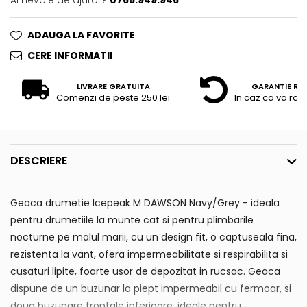
Ai nevoie de ajutor?
0765.949.946
ADAUGA LA FAVORITE
CERE INFORMATII
LIVRARE GRATUITA
GARANTIE RE
Comenzi de peste 250 lei
In caz ca va raz
DESCRIERE
Geaca drumetie Icepeak M DAWSON Navy/Grey - ideala
pentru drumetiile la munte cat si pentru plimbarile
nocturne pe malul marii, cu un design fit, o captuseala fina,
rezistenta la vant, ofera impermeabilitate si respirabilita si
cusaturi lipite, foarte usor de depozitat in rucsac. Geaca
dispune de un buzunar la piept impermeabil cu fermoar, si
doua buzunare frontale inferioare, ideale pentru