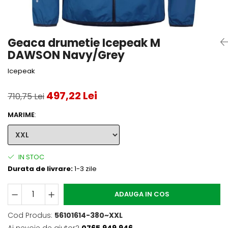
Accesorii tenis
Gripuri & overgripuri
Geaca drumetie Icepeak M
Accesorii teren tenis
DAWSON Navy/Grey
Testeaza rachete
Icepeak
497,22 Lei
710,75 Lei
MARIME
:
IN STOC
Durata de livrare:
1-3 zile
ADAUGA IN COS
Cod Produs:
56101614-380~XXL