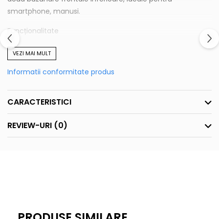
smartphone, manusi.
Funcționalitate
Rezistenta la vant, Respirabilitate, Impemeabilitate
VEZI MAI MULT
Informatii conformitate produs
CARACTERISTICI
REVIEW-URI
(0)
PRODUSE SIMILARE