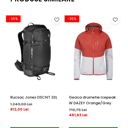
-35%
-35%
Rucsac Jones DSCNT 32L
Geaca drumetie Icepeak
W DAZEY Orange/Grey
1.249,00 Lei
812,00 Lei
710,75 Lei
461,63 Lei