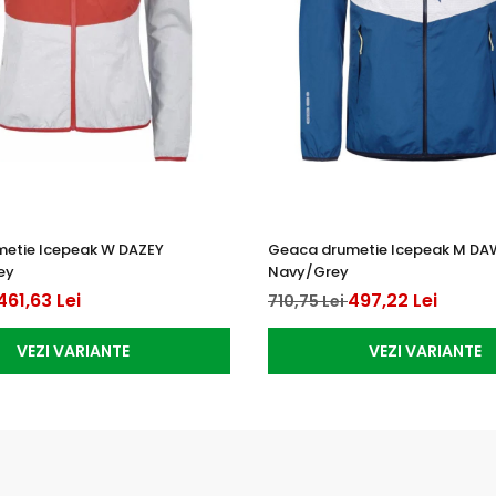
etie Icepeak W DAZEY
Geaca drumetie Icepeak M D
ey
Navy/Grey
461,63 Lei
497,22 Lei
710,75 Lei
VEZI VARIANTE
VEZI VARIANTE