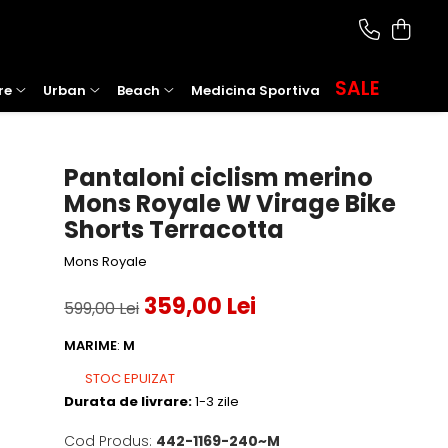
SALE
re
Urban
Beach
Medicina Sportiva
Pantaloni ciclism merino
Mons Royale W Virage Bike
Shorts Terracotta
Mons Royale
359,00 Lei
599,00 Lei
MARIME
:
M
STOC EPUIZAT
Durata de livrare:
1-3 zile
Cod Produs:
442-1169-240~M