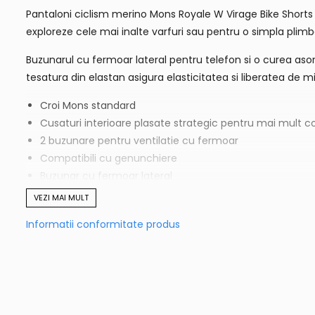
Pantaloni ciclism merino Mons Royale W Virage Bike Shorts Da
exploreze cele mai inalte varfuri sau pentru o simpla plimbar
Buzunarul cu fermoar lateral pentru telefon si o curea asort
tesatura din elastan asigura elasticitatea si liberatea de m
Croi Mons standard
Cusaturi interioare plasate strategic pentru mai mult c
2 buzunare pentru ventilatie cu fermoar
Compatibili cu genunchiere
Buzunar cu fermoar lateral
Strech Wool Cordura - super usoara, rezistenta si flexibi
VEZI MAI MULT
Curea Mons inclusa
Informatii conformitate produs
81% Recycled Polyester 14% Merino 5% Elastane
Material: Lana Merinos Stech
Greutate 136g/m