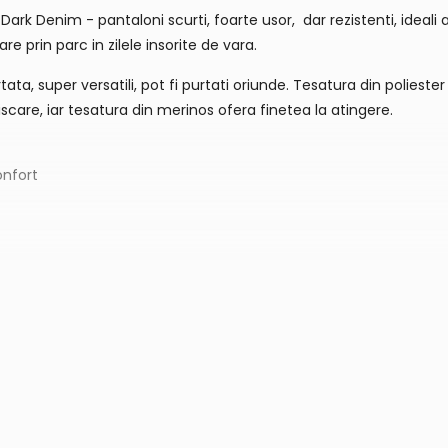
rk Denim - pantaloni scurti, foarte usor, dar rezistenti, ideali at
e prin parc in zilele insorite de vara.
ata, super versatili, pot fi purtati oriunde. Tesatura din poliest
iscare, iar tesatura din merinos ofera finetea la atingere.
onfort
la