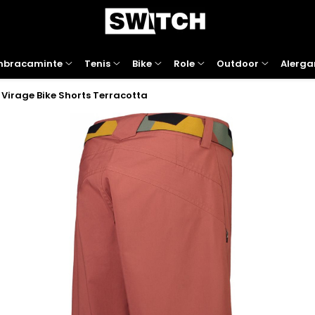
mbracaminte
Tenis
Bike
Role
Outdoor
Alerga
 Virage Bike Shorts Terracotta