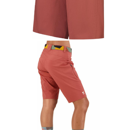
Accesorii tenis
Gripuri & overgripuri
Accesorii teren tenis
Testeaza rachete