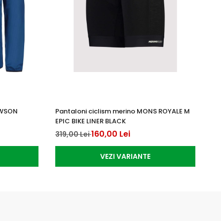
AWSON
Pantaloni ciclism merino MONS ROYALE M
Pa
EPIC BIKE LINER BLACK
VI
160,00 Lei
319,00 Lei
49
VEZI VARIANTE