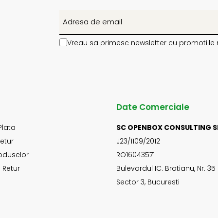
Vreau sa primesc newsletter cu promotiile 
Date Comerciale
Plata
SC OPENBOX CONSULTING S
Retur
J23/1109/2012
oduselor
RO16043571
 Retur
Bulevardul IC. Bratianu, Nr. 35
Sector 3, Bucuresti