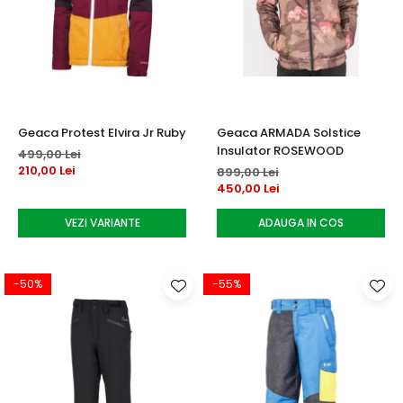
Geaca Protest Elvira Jr Ruby
Geaca ARMADA Solstice
Insulator ROSEWOOD
499,00 Lei
210,00 Lei
899,00 Lei
450,00 Lei
VEZI VARIANTE
ADAUGA IN COS
-50%
-55%