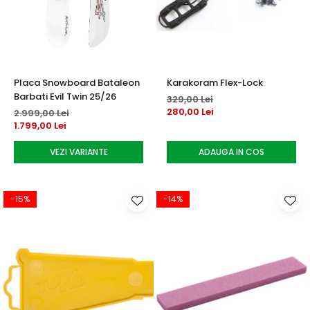
Accesorii tenis
Gripuri & overgripuri
Accesorii teren tenis
Placa Snowboard Bataleon
Karakoram Flex-Lock
Testeaza rachete
Barbati Evil Twin 25/26
329,00 Lei
280,00 Lei
2.999,00 Lei
1.799,00 Lei
VEZI VARIANTE
ADAUGA IN COS
-15%
-14%