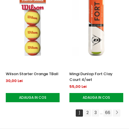
Wilson Starter Orange TBall
Mingi Dunlop Fort Clay
Court 4/set
30,00 Lei
55,00 Lei
ADAUGA IN COS
ADAUGA IN COS
1
2
3
66
...