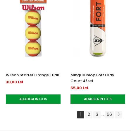
Wilson Starter Orange TBall
Mingi Dunlop Fort Clay
Court 4/set
30,00 Lei
55,00 Lei
ADAUGA IN COS
ADAUGA IN COS
1
2
3
66
...