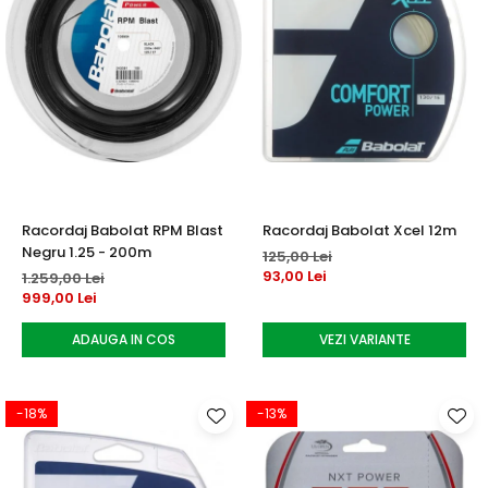
Racordaj Babolat RPM Blast
Racordaj Babolat Xcel 12m
Negru 1.25 - 200m
125,00 Lei
93,00 Lei
1.259,00 Lei
999,00 Lei
ADAUGA IN COS
VEZI VARIANTE
-18%
-13%