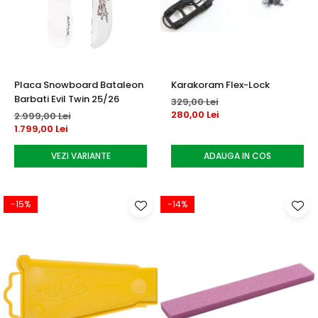
Accesorii tenis
Gripuri & overgripuri
Accesorii teren tenis
Placa Snowboard Bataleon
Karakoram Flex-Lock
Testeaza rachete
Barbati Evil Twin 25/26
329,00 Lei
280,00 Lei
2.999,00 Lei
1.799,00 Lei
VEZI VARIANTE
ADAUGA IN COS
-15%
-14%