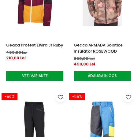
Geaca Protest Elvira Jr Ruby
Geaca ARMADA Solstice
Insulator ROSEWOOD
499,00 Lei
210,00 Lei
899,00 Lei
450,00 Lei
VEZI VARIANTE
ADAUGA IN COS
-50%
-55%