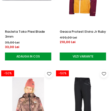
Racleta Toko Plexi Blade
Geaca Protest Elvira Jr Ruby
3mm
499,00 Lei
210,00 Lei
39,00 Lei
33,00 Lei
ADAUGA IN COS
VEZI VARIANTE
-50%
-50%