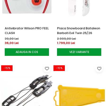
Accesorii tenis
Gripuri & overgripuri
Accesorii teren tenis
Antivibrator Wilson PRO FEEL
Placa Snowboard Bataleon
Testeaza rachete
CLASH
Barbati Evil Twin 25/26
39,00 Lei
2.999,00 Lei
36,00 Lei
1.799,00 Lei
ADAUGA IN COS
VEZI VARIANTE
-15%
-15%