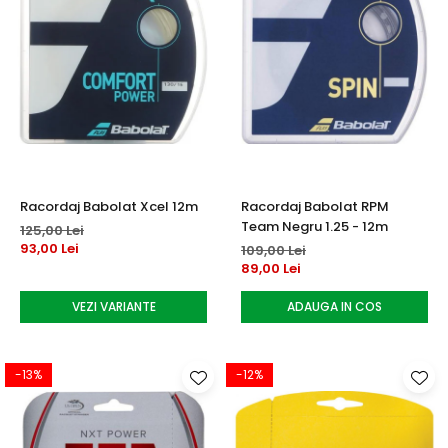
Racordaj Babolat Xcel 12m
Racordaj Babolat RPM
Team Negru 1.25 - 12m
125,00 Lei
93,00 Lei
109,00 Lei
89,00 Lei
VEZI VARIANTE
ADAUGA IN COS
-13%
-12%