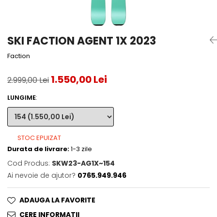
Accesorii tenis
Gripuri & overgripuri
SKI FACTION AGENT 1X 2023
Accesorii teren tenis
Faction
Testeaza rachete
1.550,00 Lei
2.999,00 Lei
LUNGIME
:
STOC EPUIZAT
Durata de livrare:
1-3 zile
Cod Produs:
SKW23-AG1X~154
Ai nevoie de ajutor?
0765.949.946
ADAUGA LA FAVORITE
CERE INFORMATII