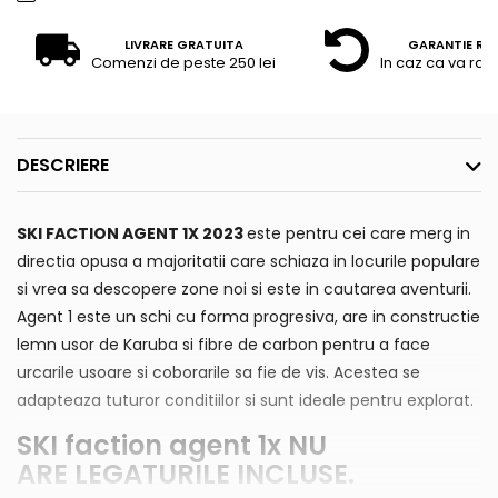
LIVRARE GRATUITA
GARANTIE RE
Comenzi de peste 250 lei
In caz ca va raz
DESCRIERE
SKI FACTION AGENT 1X 2023
este pentru cei care merg in
directia opusa a majoritatii care schiaza in locurile populare
si vrea sa descopere zone noi si este in cautarea aventurii.
Agent 1 este un schi cu forma progresiva, are in constructie
lemn usor de Karuba si fibre de carbon pentru a face
urcarile usoare si coborarile sa fie de vis. Acestea se
adapteaza tuturor conditiilor si sunt ideale pentru explorat.
SKI faction agent 1x NU
ARE
LEGATURILE
INCLUSE.