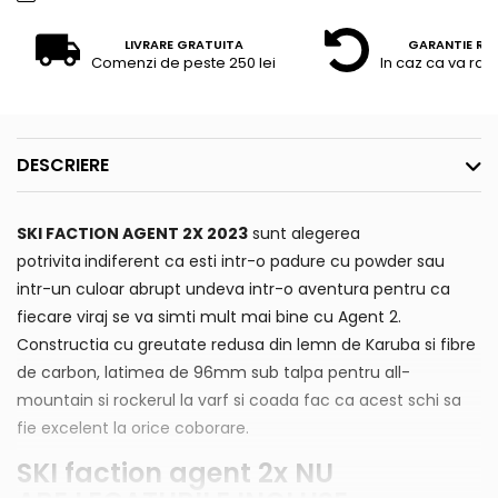
LIVRARE GRATUITA
GARANTIE RE
Comenzi de peste 250 lei
In caz ca va raz
DESCRIERE
SKI FACTION AGENT 2X 2023
sunt alegerea
potrivita
indiferent ca esti intr-o padure cu powder sau
intr-un culoar abrupt undeva intr-o aventura pentru ca
fiecare viraj se va simti mult mai bine cu Agent 2.
Constructia cu greutate redusa din lemn de Karuba si fibre
de carbon, latimea de 96mm sub talpa pentru all-
mountain si rockerul la varf si coada fac ca acest schi sa
fie excelent la orice coborare.
SKI faction agent 2x NU