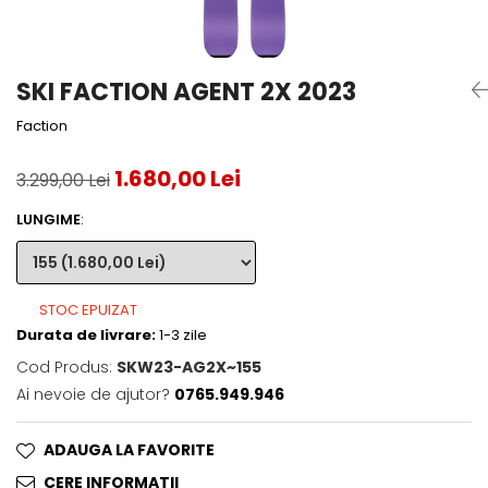
Accesorii tenis
Gripuri & overgripuri
SKI FACTION AGENT 2X 2023
Accesorii teren tenis
Faction
Testeaza rachete
1.680,00 Lei
3.299,00 Lei
LUNGIME
:
STOC EPUIZAT
Durata de livrare:
1-3 zile
Cod Produs:
SKW23-AG2X~155
Ai nevoie de ajutor?
0765.949.946
ADAUGA LA FAVORITE
CERE INFORMATII