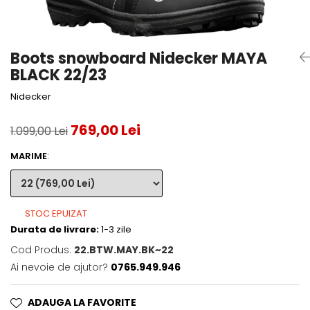
Accesorii tenis
Gripuri & overgripuri
Boots snowboard Nidecker MAYA
Accesorii teren tenis
BLACK 22/23
Testeaza rachete
Nidecker
769,00 Lei
1.099,00 Lei
MARIME
:
STOC EPUIZAT
Durata de livrare:
1-3 zile
Cod Produs:
22.BTW.MAY.BK~22
Ai nevoie de ajutor?
0765.949.946
ADAUGA LA FAVORITE