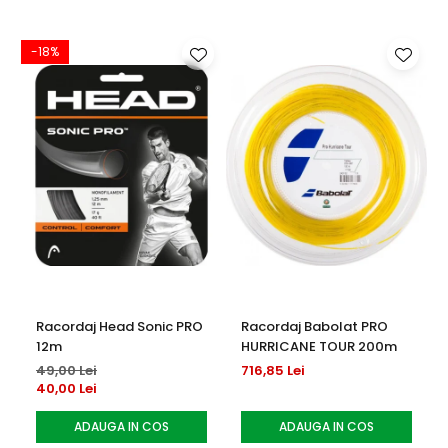
-18%
-
Racordaj Head Sonic PRO
Racordaj Babolat PRO
12m
HURRICANE TOUR 200m
49,00 Lei
716,85 Lei
40,00 Lei
ADAUGA IN COS
ADAUGA IN COS