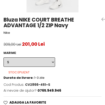
Accesorii tenis
Gripuri & overgripuri
Bluza NIKE COURT BREATHE
Accesorii teren tenis
ADVANTAGE 1/2 ZIP Navy
Testeaza rachete
Nike
201,00 Lei
309,00 Lei
MARIME
:
STOC EPUIZAT
Durata de livrare:
1-3 zile
Cod Produs:
CV2866-451~S
Ai nevoie de ajutor?
0765.949.946
ADAUGA LA FAVORITE