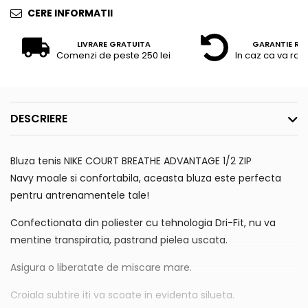
CERE INFORMATII
LIVRARE GRATUITA
GARANTIE RE
Comenzi de peste 250 lei
In caz ca va raz
DESCRIERE
Bluza tenis NIKE COURT BREATHE ADVANTAGE 1/2 ZIP
Navy moale si confortabila, aceasta bluza este perfecta
pentru antrenamentele tale!
Confectionata din poliester cu tehnologia Dri-Fit, nu va
mentine transpiratia, pastrand pielea uscata.
Asigura o liberatate de miscare mare.
Croiala subtire iti va scoate in evidenta silueta.