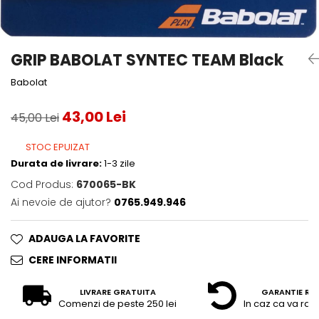
Accesorii tenis
Gripuri & overgripuri
GRIP BABOLAT SYNTEC TEAM Black
Accesorii teren tenis
Babolat
Testeaza rachete
43,00 Lei
45,00 Lei
STOC EPUIZAT
Durata de livrare:
1-3 zile
Cod Produs:
670065-BK
Ai nevoie de ajutor?
0765.949.946
ADAUGA LA FAVORITE
CERE INFORMATII
LIVRARE GRATUITA
GARANTIE RE
Comenzi de peste 250 lei
In caz ca va raz