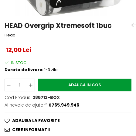
Accesorii tenis
Gripuri & overgripuri
HEAD Overgrip Xtremesoft 1buc
Accesorii teren tenis
Head
Testeaza rachete
12,00 Lei
IN STOC
Durata de livrare:
1-3 zile
ADAUGA IN COS
Cod Produs:
285712-BOX
Ai nevoie de ajutor?
0765.949.946
ADAUGA LA FAVORITE
CERE INFORMATII