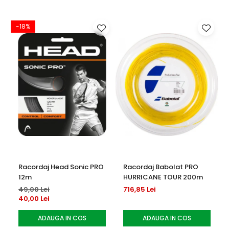
-18%
-
Racordaj Head Sonic PRO
Racordaj Babolat PRO
12m
HURRICANE TOUR 200m
49,00 Lei
716,85 Lei
40,00 Lei
ADAUGA IN COS
ADAUGA IN COS