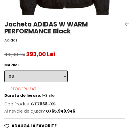
Accesorii tenis
Gripuri & overgripuri
Jacheta ADIDAS W WARM
Accesorii teren tenis
PERFORMANCE Black
Testeaza rachete
Adidas
293,00 Lei
419,00 Lei
MARIME
:
STOC EPUIZAT
Durata de livrare:
1-3 zile
Cod Produs:
GT7868~XS
Ai nevoie de ajutor?
0765.949.946
ADAUGA LA FAVORITE