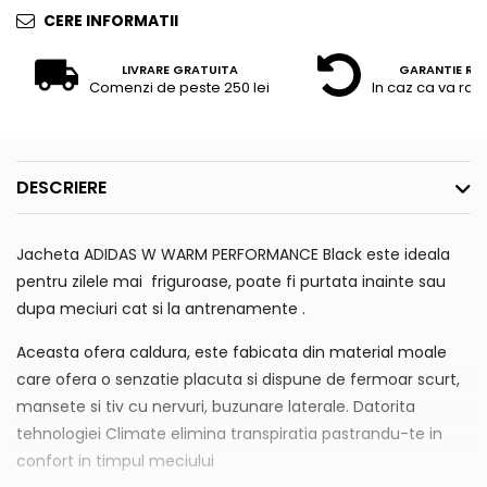
CERE INFORMATII
LIVRARE GRATUITA
GARANTIE RE
Comenzi de peste 250 lei
In caz ca va raz
DESCRIERE
Jacheta ADIDAS W WARM PERFORMANCE Black este ideala
pentru zilele mai friguroase, poate fi purtata inainte sau
dupa meciuri cat si la antrenamente .
Aceasta ofera caldura, este fabicata din material moale
care ofera o senzatie placuta si dispune de fermoar scurt,
mansete si tiv cu nervuri, buzunare laterale. Datorita
tehnologiei Climate elimina transpiratia pastrandu-te in
confort in timpul meciului