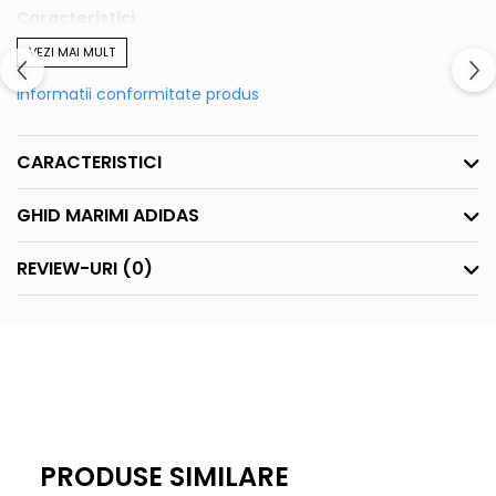
Caracteristici
:
-Fermoar
VEZI MAI MULT
-Mansete elastice
Informatii conformitate produs
-Material moale
-Ofera caldura
-Guler ridicat
CARACTERISTICI
GHID MARIMI ADIDAS
REVIEW-URI
(0)
PRODUSE SIMILARE