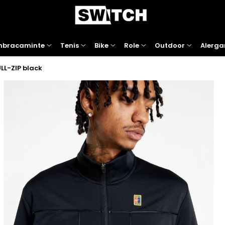
mbracaminte
Tenis
Bike
Role
Outdoor
Alerga
LL-ZIP black