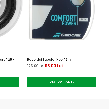
ru 1.25 -
Racordaj Babolat Xcel 12m
Ra
12
93,00 Lei
125,00 Lei
10
VEZI VARIANTE