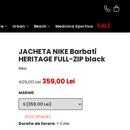
SALE
re
Urban
Beach
Medicina Sportiva
JACHETA NIKE Barbati
HERITAGE FULL-ZIP black
Nike
359,00 Lei
425,00 Lei
MARIME
:
STOC EPUIZAT
Durata de livrare:
1-3 zile