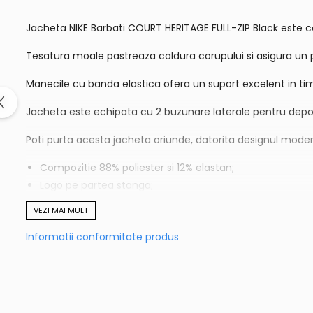
Jacheta NIKE Barbati COURT HERITAGE FULL-ZIP Black este conf
Tesatura moale pastreaza caldura corupului si asigura un p
Manecile cu banda elastica ofera un suport excelent in timp
Jacheta este echipata cu 2 buzunare laterale pentru depoz
Poti purta acesta jacheta oriunde, datorita designul modern
Compozitie 88% poliester si 12% elastan;
Logo pe partea stanga;
Guler inalt;
VEZI MAI MULT
Culoare negru;
Informatii conformitate produs
inchidere cu fermoar;
Tivul elastic.