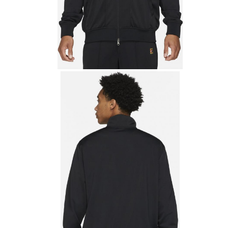
Accesorii tenis
Gripuri & overgripuri
Accesorii teren tenis
Testeaza rachete