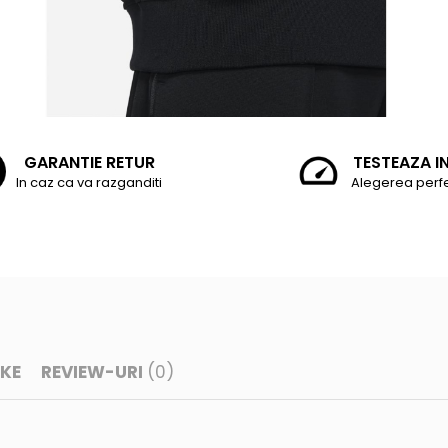
GARANTIE RETUR
TESTEAZA I
In caz ca va razganditi
Alegerea perf
IKE
REVIEW-URI
(0)