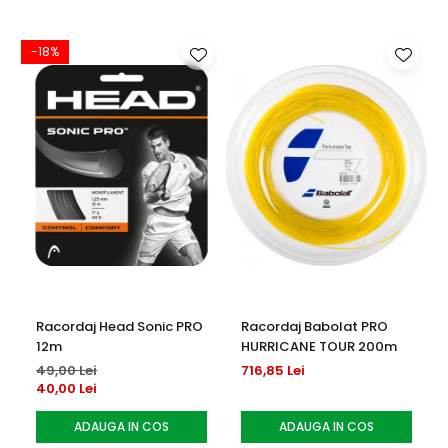
Această îmbrăcăminte conține minimum 40% material
reciclat în total
-18%
-
Culoare produs: negru/alb
Racordaj Head Sonic PRO
Racordaj Babolat PRO
12m
HURRICANE TOUR 200m
49,00 Lei
716,85 Lei
40,00 Lei
ADAUGA IN COS
ADAUGA IN COS