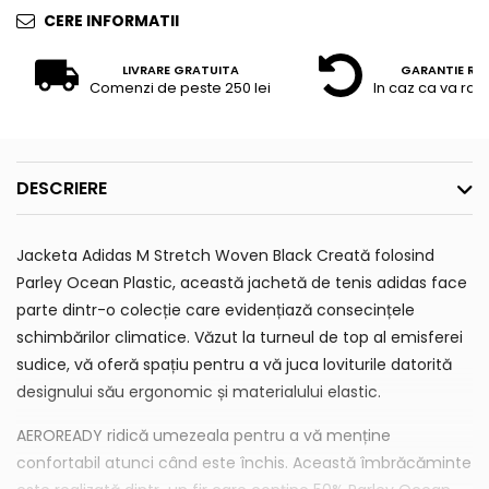
CERE INFORMATII
LIVRARE GRATUITA
GARANTIE RE
Comenzi de peste 250 lei
In caz ca va raz
DESCRIERE
Jacketa Adidas M Stretch Woven Black Creată folosind
Parley Ocean Plastic, această jachetă de tenis adidas face
parte dintr-o colecție care evidențiază consecințele
schimbărilor climatice. Văzut la turneul de top al emisferei
sudice, vă oferă spațiu pentru a vă juca loviturile datorită
designului său ergonomic și materialului elastic.
AEROREADY ridică umezeala pentru a vă menține
confortabil atunci când este închis. Această îmbrăcăminte