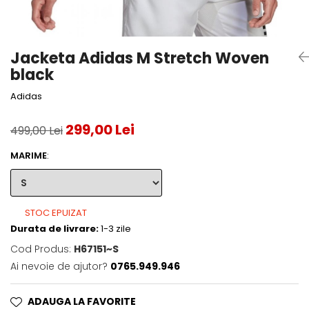
Accesorii tenis
Gripuri & overgripuri
Jacketa Adidas M Stretch Woven
Accesorii teren tenis
black
Testeaza rachete
Adidas
299,00 Lei
499,00 Lei
MARIME
:
STOC EPUIZAT
Durata de livrare:
1-3 zile
Cod Produs:
H67151~S
Ai nevoie de ajutor?
0765.949.946
ADAUGA LA FAVORITE