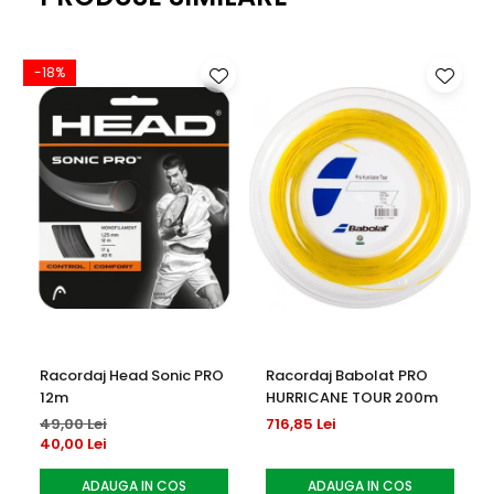
-18%
-
Racordaj Head Sonic PRO
Racordaj Babolat PRO
12m
HURRICANE TOUR 200m
49,00 Lei
716,85 Lei
40,00 Lei
ADAUGA IN COS
ADAUGA IN COS