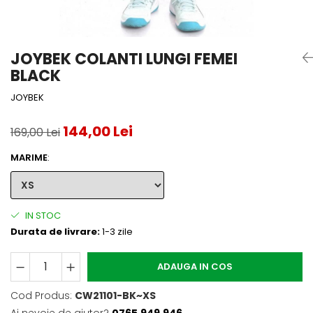
Accesorii tenis
Gripuri & overgripuri
JOYBEK COLANTI LUNGI FEMEI
Accesorii teren tenis
BLACK
Testeaza rachete
JOYBEK
144,00 Lei
169,00 Lei
MARIME
:
IN STOC
Durata de livrare:
1-3 zile
ADAUGA IN COS
Cod Produs:
CW21101-BK~XS