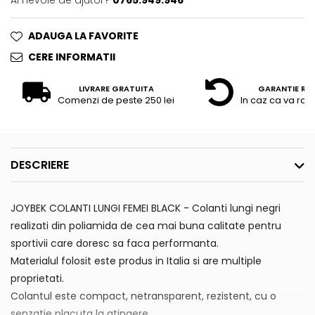
Ai nevoie de ajutor?
0765.949.946
ADAUGA LA FAVORITE
CERE INFORMATII
LIVRARE GRATUITA
GARANTIE RE
Comenzi de peste 250 lei
In caz ca va raz
DESCRIERE
JOYBEK COLANTI LUNGI FEMEI BLACK - Colanti lungi negri
realizati din poliamida de cea mai buna calitate pentru
sportivii care doresc sa faca performanta.
Materialul folosit este produs in Italia si are multiple
proprietati.
Colantul este compact, netransparent, rezistent, cu o
senzatie placuta la atingere.