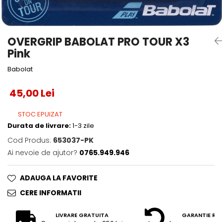
Accesorii tenis
Gripuri & overgripuri
OVERGRIP BABOLAT PRO TOUR X3
Accesorii teren tenis
Pink
Testeaza rachete
Babolat
45,00 Lei
STOC EPUIZAT
Durata de livrare:
1-3 zile
Cod Produs:
653037-PK
Ai nevoie de ajutor?
0765.949.946
ADAUGA LA FAVORITE
CERE INFORMATII
LIVRARE GRATUITA
GARANTIE RE