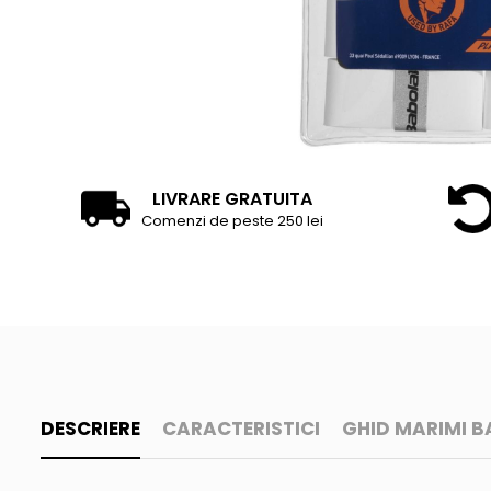
Accesorii tenis
Gripuri & overgripuri
Accesorii teren tenis
Testeaza rachete
LIVRARE GRATUITA
Comenzi de peste 250 lei
DESCRIERE
CARACTERISTICI
GHID MARIMI 