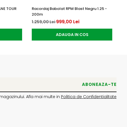
ANE TOUR
Racordaj Babolat RPM Blast Negru 1.25 -
Ra
200m
12
999,00 Lei
1.259,00 Lei
ADAUGA IN COS
magazinului. Afla mai multe in
Politica de Confidentialitate