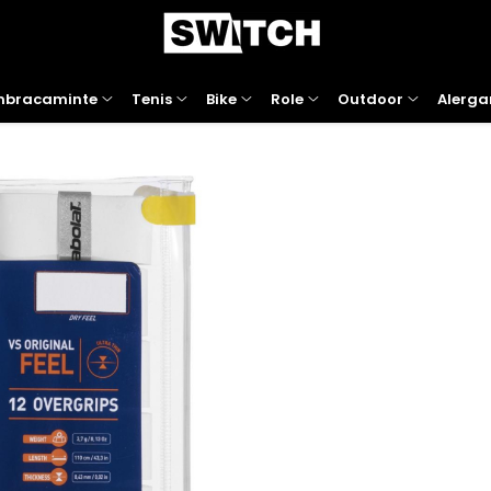
mbracaminte
Tenis
Bike
Role
Outdoor
Alerga