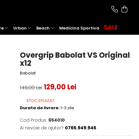
SALE
re
Urban
Beach
Medicina Sportiva
Overgrip Babolat VS Original
x12
Babolat
129,00 Lei
149,00 Lei
STOC EPUIZAT
Durata de livrare:
1-3 zile
Cod Produs:
654010
Ai nevoie de ajutor?
0765.949.946