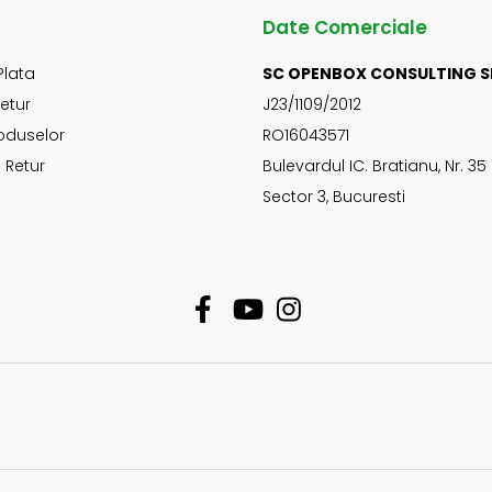
Date Comerciale
Plata
SC OPENBOX CONSULTING S
Retur
J23/1109/2012
oduselor
RO16043571
 Retur
Bulevardul IC. Bratianu, Nr. 35
Sector 3, Bucuresti