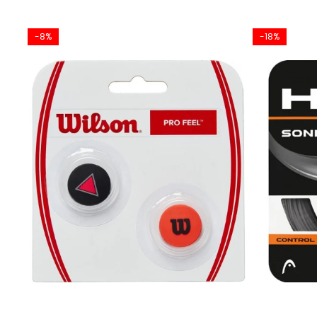
-8%
-18%