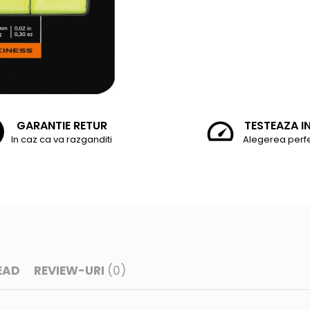
GARANTIE RETUR
TESTEAZA I
In caz ca va razganditi
Alegerea perf
EAD
REVIEW-URI
(0)