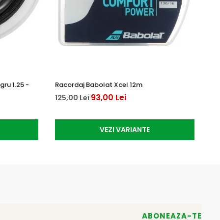
ru 1.25 -
Racordaj Babolat Xcel 12m
Ra
12
93,00 Lei
125,00 Lei
10
VEZI VARIANTE