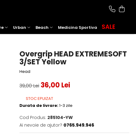
SALE
re
Urban
Beach
Medicina Sportiva
Overgrip HEAD EXTREMESOFT
3/SET Yellow
Head
36,00 Lei
39,00 Lei
STOC EPUIZAT
Durata de livrare:
1-3 zile
Cod Produs:
285104-YW
Ai nevoie de ajutor?
0765.949.946