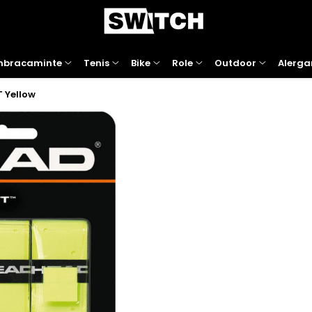
mbracaminte
Tenis
Bike
Role
Outdoor
Alerga
 Yellow