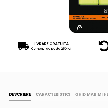
Accesorii tenis
Gripuri & overgripuri
Accesorii teren tenis
Testeaza rachete
LIVRARE GRATUITA
Comenzi de peste 250 lei
DESCRIERE
CARACTERISTICI
GHID MARIMI H