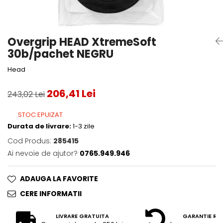
Accesorii tenis
Gripuri & overgripuri
Overgrip HEAD XtremeSoft
Accesorii teren tenis
30b/pachet NEGRU
Testeaza rachete
Head
206,41 Lei
243,02 Lei
STOC EPUIZAT
Durata de livrare:
1-3 zile
Cod Produs:
285415
Ai nevoie de ajutor?
0765.949.946
ADAUGA LA FAVORITE
CERE INFORMATII
LIVRARE GRATUITA
GARANTIE RE