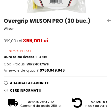
Accesorii tenis
Gripuri & overgripuri
Overgrip WILSON PRO (30 buc.)
Accesorii teren tenis
Wilson
Testeaza rachete
359,00 Lei
399,00 Lei
STOC EPUIZAT
Durata de livrare:
1-3 zile
Cod Produs:
WRZ4017WH
Ai nevoie de ajutor?
0765.949.946
ADAUGA LA FAVORITE
CERE INFORMATII
LIVRARE GRATUITA
GARANTIE RE
Comenzi de peste 250 lei
In caz ca va raz