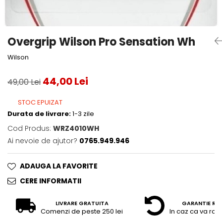
Accesorii tenis
Gripuri & overgripuri
Overgrip Wilson Pro Sensation Wh
Accesorii teren tenis
Wilson
Testeaza rachete
44,00 Lei
49,00 Lei
STOC EPUIZAT
Durata de livrare:
1-3 zile
Cod Produs:
WRZ4010WH
Ai nevoie de ajutor?
0765.949.946
ADAUGA LA FAVORITE
CERE INFORMATII
LIVRARE GRATUITA
GARANTIE RE
Comenzi de peste 250 lei
In caz ca va raz