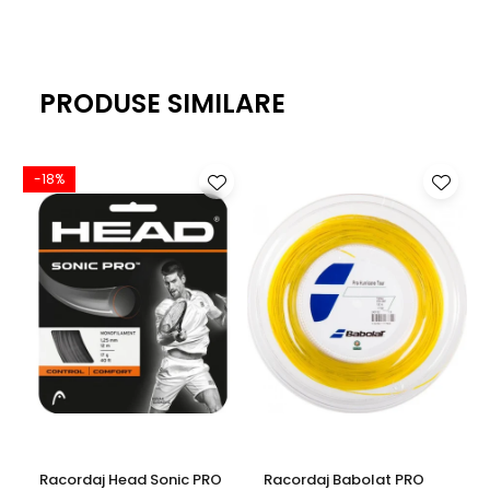
PRODUSE SIMILARE
-18%
-
Racordaj Head Sonic PRO
Racordaj Babolat PRO