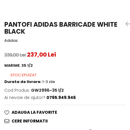
Accesorii tenis
Gripuri & overgripuri
PANTOFI ADIDAS BARRICADE WHITE
Accesorii teren tenis
BLACK
Testeaza rachete
Adidas
237,00 Lei
339,00 Lei
MARIME
:
35 1/2
STOC EPUIZAT
Durata de livrare:
1-3 zile
Cod Produs:
GW2996~35 1/2
Ai nevoie de ajutor?
0765.949.946
ADAUGA LA FAVORITE
CERE INFORMATII