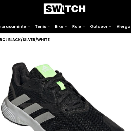
mbracaminte
Tenis
Bike
Role
Outdoor
Alerga
OL BLACK/SILVER/WHITE