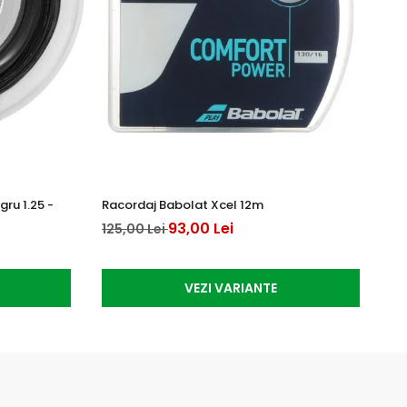
ru 1.25 -
Racordaj Babolat Xcel 12m
Ra
12
93,00 Lei
125,00 Lei
10
VEZI VARIANTE