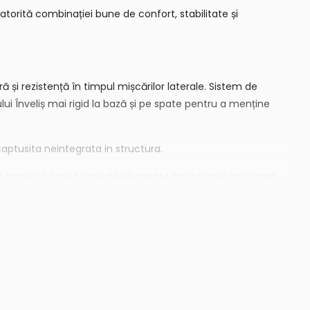
orită combinației bune de confort, stabilitate și
ă și rezistență în timpul mișcărilor laterale. Sistem de
ului Înveliș mai rigid la bază și pe spate pentru a menține
ptusita neintegrata in structura.
 un material care folosește elemente structurate mici care
ii.
e ulterioară Sistem de torsiune Suport de arc ușor care
entru femei și bărbați.