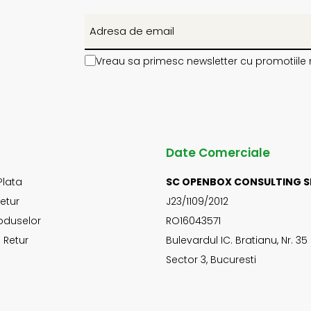
Vreau sa primesc newsletter cu promotiile 
Date Comerciale
Plata
SC OPENBOX CONSULTING S
Retur
J23/1109/2012
oduselor
RO16043571
 Retur
Bulevardul IC. Bratianu, Nr. 35
Sector 3, Bucuresti