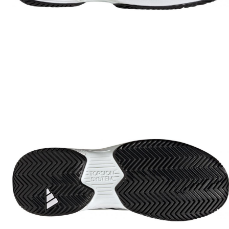
Accesorii tenis
Gripuri & overgripuri
Accesorii teren tenis
Testeaza rachete