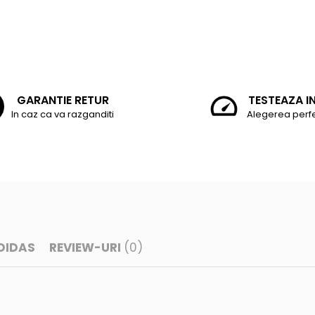
GARANTIE RETUR
TESTEAZA I
In caz ca va razganditi
Alegerea perf
DIDAS
REVIEW-URI
(0)