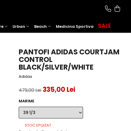
SALE
re
Urban
Beach
Medicina Sportiva
PANTOFI ADIDAS COURTJAM
CONTROL
BLACK/SILVER/WHITE
Adidas
335,00 Lei
479,00 Lei
MARIME
:
STOC EPUIZAT