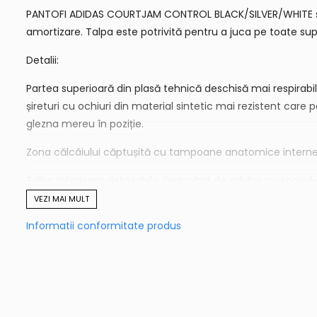
PANTOFI ADIDAS COURTJAM CONTROL BLACK/SILVER/WHITE sunt ve
amortizare. Talpa este potrivită pentru a juca pe toate sup
Detalii:
Partea superioară din plasă tehnică deschisă mai respirabilă 
șireturi cu ochiuri din material sintetic mai rezistent care 
glezna mereu în poziție.
Zona călcâiului căptușită cu tampoane anatomice interne p
Talpa interioara detasabila. Dezvoltat de adidas cu scopul
se contractă atunci când se aplică presiune pe pantof, canali
VEZI MAI MULT
Informatii conformitate produs
AdiWear Un cauciuc extrem de durabil, care nu marcă în zon
permite antepiciorului și piciorului rare să se miște indepe
Noul sistem Torsion este complet proiectat și oferă o tranz