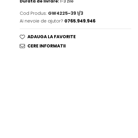
Durata de livrare:
1-3 zile
Cod Produs:
GW4225~39 1/3
Ai nevoie de ajutor?
0765.949.946
ADAUGA LA FAVORITE
CERE INFORMATII