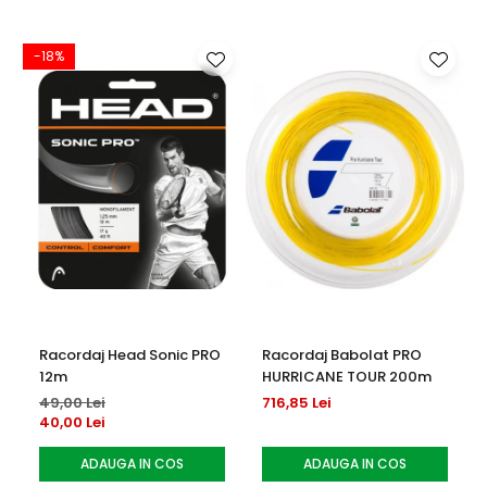
-18%
-
Racordaj Head Sonic PRO
Racordaj Babolat PRO
12m
HURRICANE TOUR 200m
49,00 Lei
716,85 Lei
40,00 Lei
ADAUGA IN COS
ADAUGA IN COS