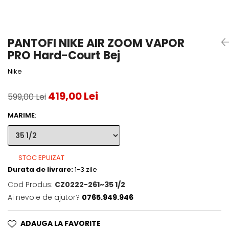
Accesorii tenis
Gripuri & overgripuri
PANTOFI NIKE AIR ZOOM VAPOR
Accesorii teren tenis
PRO Hard-Court Bej
Testeaza rachete
Nike
419,00 Lei
599,00 Lei
MARIME
:
STOC EPUIZAT
Durata de livrare:
1-3 zile
Cod Produs:
CZ0222-261~35 1/2
Ai nevoie de ajutor?
0765.949.946
ADAUGA LA FAVORITE