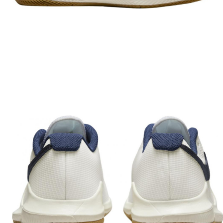
Accesorii tenis
Gripuri & overgripuri
Accesorii teren tenis
Testeaza rachete