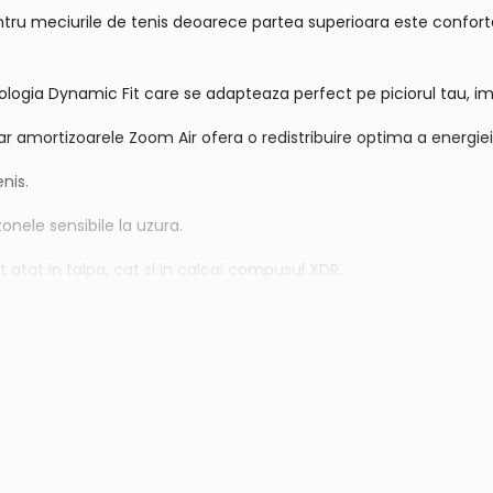
tru meciurile de tenis deoarece partea superioara este confortabil
logia Dynamic Fit care se adapteaza perfect pe piciorul tau, ime
iar amortizoarele Zoom Air ofera o redistribuire optima a energie
enis.
zonele sensibile la uzura.
t atat in talpa, cat si in calcai compusul XDR.