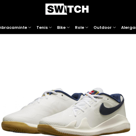
mbracaminte
Tenis
Bike
Role
Outdoor
Alerga