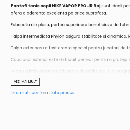
Pantofi tenis copii NIKE VAPOR PRO JR Bej
sunt ideali pen
ofera o aderenta excelenta pe orice suprafata.
Fabricata din plasa, partea superioara beneficiaza de tehno
Talpa intermediata Phylon asigura stabilitate si dinamica, 
Talpa exterioara a fost creata special pentru jucatorii de t
Cauciucul exterior este distribuit perfect pentru a proteja 
Pentru a imbunatati tractiunea si durabilitatea, s-a integra
VEZI MAI MULT
Aderenta pe toate suprafetele;
Confort ridicat;
Informatii conformitate produs
Protectie laterala TPU;
Tehnologie Dynamic Fit;
Amortizare Nike Zoom Air.