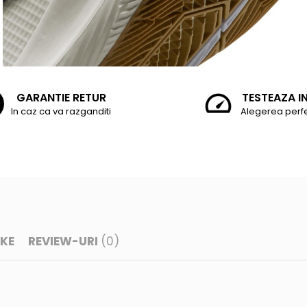
GARANTIE RETUR
TESTEAZA I
In caz ca va razganditi
Alegerea perf
IKE
REVIEW-URI
(0)