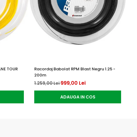
ANE TOUR
Racordaj Babolat RPM Blast Negru 1.25 -
Ra
200m
12
999,00 Lei
1.259,00 Lei
ADAUGA IN COS