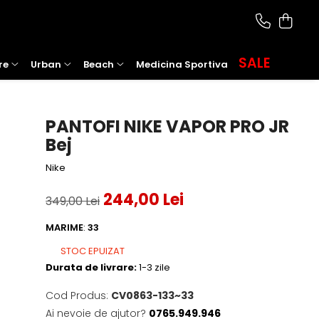
SALE
re
Urban
Beach
Medicina Sportiva
PANTOFI NIKE VAPOR PRO JR
Bej
Nike
244,00 Lei
349,00 Lei
MARIME
:
33
STOC EPUIZAT
Durata de livrare:
1-3 zile
Cod Produs:
CV0863-133~33
Ai nevoie de ajutor?
0765.949.946