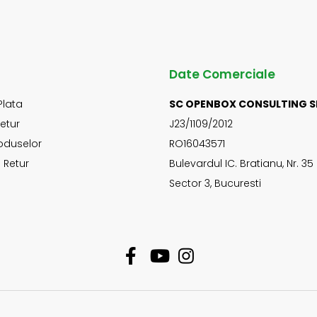
Date Comerciale
Plata
SC OPENBOX CONSULTING S
Retur
J23/1109/2012
oduselor
RO16043571
 Retur
Bulevardul IC. Bratianu, Nr. 35
Sector 3, Bucuresti