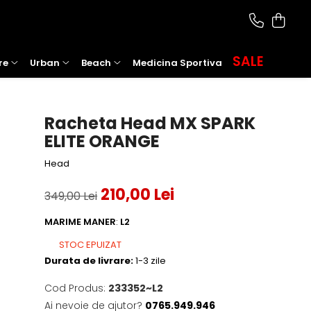
SALE
re
Urban
Beach
Medicina Sportiva
Racheta Head MX SPARK
ELITE ORANGE
Head
210,00 Lei
349,00 Lei
MARIME MANER
:
L2
STOC EPUIZAT
Durata de livrare:
1-3 zile
Cod Produs:
233352~L2
Ai nevoie de ajutor?
0765.949.946