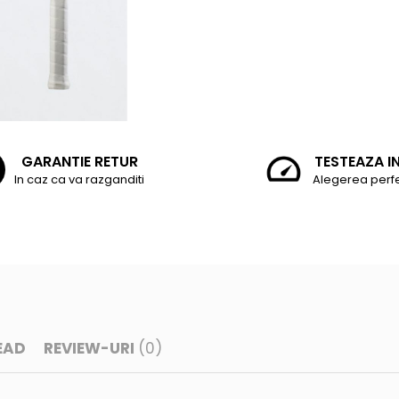
GARANTIE RETUR
TESTEAZA I
In caz ca va razganditi
Alegerea perf
EAD
REVIEW-URI
(0)