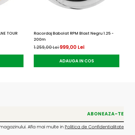
ANE TOUR
Racordaj Babolat RPM Blast Negru 1.25 -
Ra
200m
12
999,00 Lei
1.259,00 Lei
ADAUGA IN COS
magazinului. Afla mai multe in
Politica de Confidentialitate