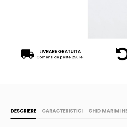
Accesorii tenis
Gripuri & overgripuri
Accesorii teren tenis
Testeaza rachete
LIVRARE GRATUITA
Comenzi de peste 250 lei
DESCRIERE
CARACTERISTICI
GHID MARIMI H