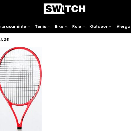
mbracaminte
Tenis
Bike
Role
Outdoor
Alerga
ANGE