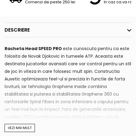
Comenzi de peste 250 lei
In caz ca va raz
DESCRIERE
Racheta Head SPEED PRO
este cunoscuta pentru ca este
folosita de Novak Djokovic in turneele ATP. Aceasta este
destinata jucatorilor avansati care vor control pentru un stil
de joc in viteza in care folosesc mult spin. Constructia
Auxetic optimizeaza feel-ul si precizia in functie de forta
loviturii, iar tehnologia Graphene Inside combina
stabilitatea si puterea si stabilitatea Graphene 360 cu
ranforsarile Spiral Fibers in zona inferioara a capului pentru
un feel mai bun la impact. Fata de generatiile anterioare,
modelul 2022 combina precizia strring pattern-ului de
18x20 cu o raportul ideal de stabilitate si viteza.
VEZI MAI MULT