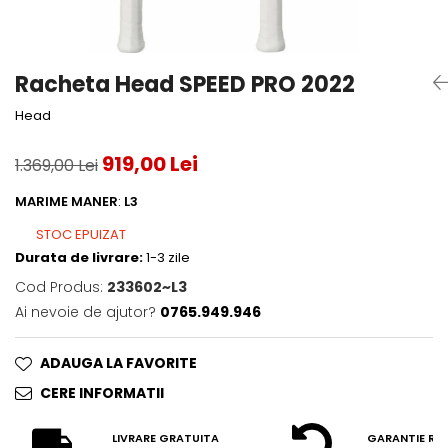
Accesorii tenis
Gripuri & overgripuri
Racheta Head SPEED PRO 2022
Accesorii teren tenis
Head
Testeaza rachete
919,00 Lei
1.369,00 Lei
MARIME MANER
:
L3
STOC EPUIZAT
Durata de livrare:
1-3 zile
Cod Produs:
233602~L3
Ai nevoie de ajutor?
0765.949.946
ADAUGA LA FAVORITE
CERE INFORMATII
LIVRARE GRATUITA
GARANTIE RE