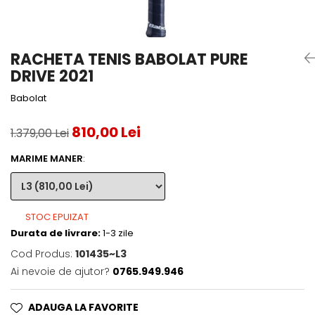
Accesorii tenis
Gripuri & overgripuri
RACHETA TENIS BABOLAT PURE
Accesorii teren tenis
DRIVE 2021
Testeaza rachete
Babolat
810,00 Lei
1.379,00 Lei
MARIME MANER
:
STOC EPUIZAT
Durata de livrare:
1-3 zile
Cod Produs:
101435~L3
Ai nevoie de ajutor?
0765.949.946
ADAUGA LA FAVORITE