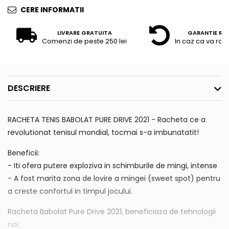
CERE INFORMATII
LIVRARE GRATUITA
GARANTIE RE
Comenzi de peste 250 lei
In caz ca va raz
DESCRIERE
RACHETA TENIS BABOLAT PURE DRIVE 2021 - Racheta ce a
revolutionat tenisul mondial, tocmai s-a imbunatatit!
Beneficii:
- Iti ofera putere exploziva in schimburile de mingi, intense
- A fost marita zona de lovire a mingei (sweet spot) pentru
a creste confortul in timpul jocului.
Racheta Babolat Pure Drive 2021, beneficiaza de tehnologii
noi: