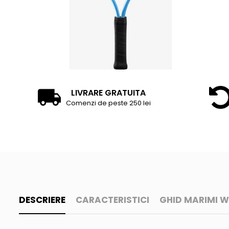
Accesorii tenis
Gripuri & overgripuri
Accesorii teren tenis
Testeaza rachete
LIVRARE GRATUITA
Comenzi de peste 250 lei
DESCRIERE
CARACTERISTICI
GHID MARIMI W