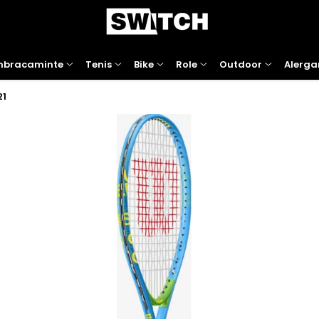
mbracaminte
Tenis
Bike
Role
Outdoor
Alerga
21