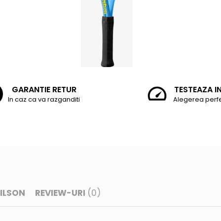
GARANTIE RETUR
TESTEAZA I
In caz ca va razganditi
Alegerea perf
ILSON
REVIEW-URI
(0)