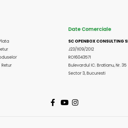
Date Comerciale
Plata
SC OPENBOX CONSULTING S
Retur
J23/1109/2012
oduselor
RO16043571
 Retur
Bulevardul IC. Bratianu, Nr. 35
Sector 3, Bucuresti