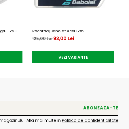
ru 1.25 -
Racordaj Babolat Xcel 12m
Ra
12
93,00 Lei
125,00 Lei
10
VEZI VARIANTE
magazinului. Afla mai multe in
Politica de Confidentialitate