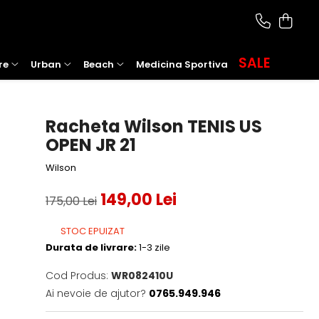
SALE
re
Urban
Beach
Medicina Sportiva
Racheta Wilson TENIS US
OPEN JR 21
Wilson
149,00 Lei
175,00 Lei
STOC EPUIZAT
Durata de livrare:
1-3 zile
Cod Produs:
WR082410U
Ai nevoie de ajutor?
0765.949.946