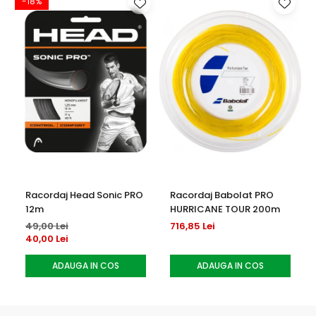
-18%
-
Racordaj Head Sonic PRO
Racordaj Babolat PRO
12m
HURRICANE TOUR 200m
49,00 Lei
716,85 Lei
40,00 Lei
ADAUGA IN COS
ADAUGA IN COS