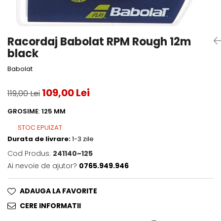
Accesorii tenis
Gripuri & overgripuri
Racordaj Babolat RPM Rough 12m
Accesorii teren tenis
black
Testeaza rachete
Babolat
109,00 Lei
119,00 Lei
GROSIME
:
125 MM
STOC EPUIZAT
Durata de livrare:
1-3 zile
Cod Produs:
241140~125
Ai nevoie de ajutor?
0765.949.946
ADAUGA LA FAVORITE
CERE INFORMATII