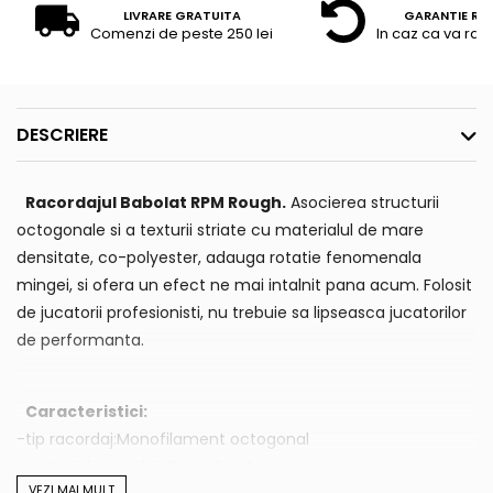
LIVRARE GRATUITA
GARANTIE RE
Comenzi de peste 250 lei
In caz ca va raz
DESCRIERE
Racordajul Babolat RPM Rough.
Asocierea structurii
octogonale si a texturii striate cu materialul de mare
densitate, co-polyester, adauga rotatie fenomenala
mingei, si ofera un efect ne mai intalnit pana acum. Folosit
de jucatorii profesionisti, nu trebuie sa lipseasca jucatorilor
de performanta.
Caracteristici:
-tip racordaj:Monofilament octogonal
-material racordaj: Co-polyester
VEZI MAI MULT