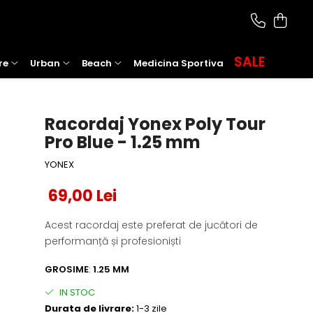
SALE
re
Urban
Beach
Medicina Sportiva
Racordaj Yonex Poly Tour
Pro Blue - 1.25 mm
YONEX
69,00 Lei
Acest racordaj este preferat de jucători de
performanță și profesioniști
GROSIME
:
1.25 MM
IN STOC
Durata de livrare:
1-3 zile