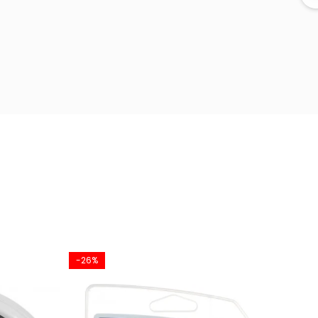
-26%
-18