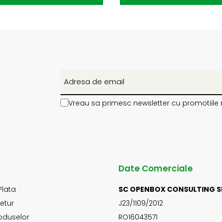
Vreau sa primesc newsletter cu promotiile 
Date Comerciale
Plata
SC OPENBOX CONSULTING S
Retur
J23/1109/2012
oduselor
RO16043571