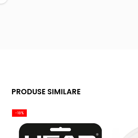
Material: Poliester de înaltă calitate
Lungime: 12 m (set individual)
Nivel de joc: Intermediar/Avansat
Caracteristici: Control ridicat, durabilitate excelentă, se
PRODUSE SIMILARE
-18%