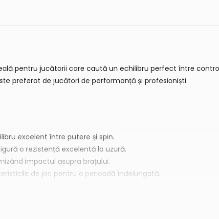
ală pentru jucătorii care caută un echilibru perfect între control,
ste preferat de jucători de performanță și profesioniști.
libru excelent între putere și spin.
sigură o rezistență excelentă la uzură.
imizând impactul asupra brațului.
risticile de joc pentru o perioadă îndelungată.