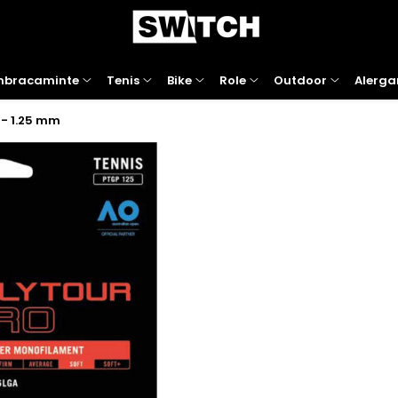
mbracaminte
Tenis
Bike
Role
Outdoor
Alerga
 - 1.25 mm