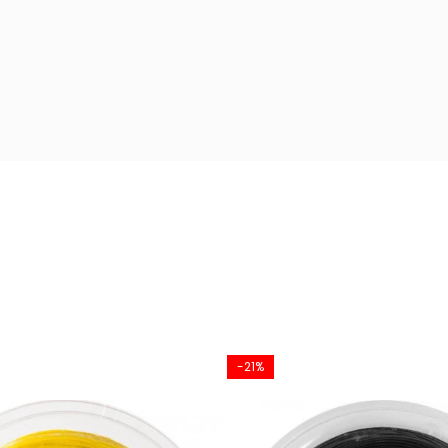
nzație fermă la lovitură
-21%