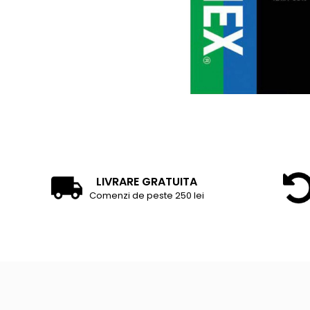
Accesorii tenis
Gripuri & overgripuri
Accesorii teren tenis
Testeaza rachete
LIVRARE GRATUITA
Comenzi de peste 250 lei