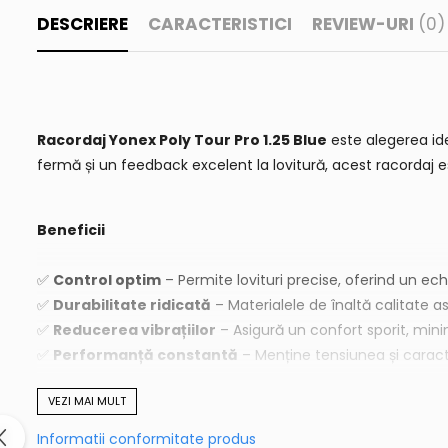
DESCRIERE
CARACTERISTICI
REVIEW-URI
(0)
Racordaj Yonex Poly Tour Pro 1.25 Blue
este alegerea ide
fermă și un feedback excelent la lovitură, acest racordaj e
Beneficii
✅
Control optim
– Permite lovituri precise, oferind un echi
✅
Durabilitate ridicată
– Materialele de înaltă calitate a
✅
Reducerea vibrațiilor
– Asigură un confort sporit, min
✅
Performanță constantă
– Menține tensiunea și caracte
VEZI MAI MULT
Detalii produs
Informatii conformitate produs