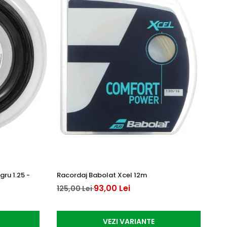
ru 1.25 -
Racordaj Babolat Xcel 12m
Ra
12
93,00 Lei
125,00 Lei
10
VEZI VARIANTE