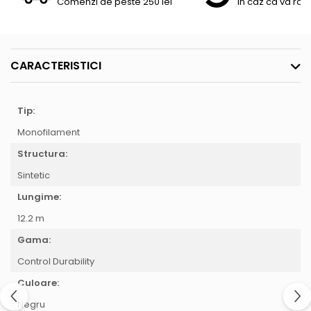
Comenzi de peste 250 lei
In caz ca va raz
CARACTERISTICI
Tip:
Monofilament
Structura:
Sintetic
Lungime:
12.2 m
Gama:
Control Durability
Culoare:
Negru