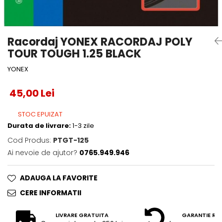
Accesorii tenis
Gripuri & overgripuri
Racordaj YONEX RACORDAJ POLY
Accesorii teren tenis
TOUR TOUGH 1.25 BLACK
Testeaza rachete
YONEX
45,00 Lei
STOC EPUIZAT
Durata de livrare:
1-3 zile
Cod Produs:
PTGT-125
Ai nevoie de ajutor?
0765.949.946
ADAUGA LA FAVORITE
CERE INFORMATII
LIVRARE GRATUITA
GARANTIE RE