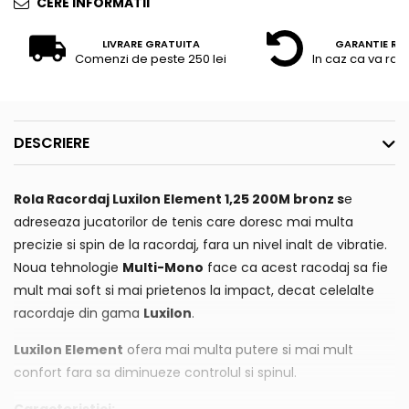
CERE INFORMATII
LIVRARE GRATUITA
GARANTIE RE
Comenzi de peste 250 lei
In caz ca va raz
DESCRIERE
Rola Racordaj Luxilon Element 1,25 200M bronz
s
e
adreseaza jucatorilor de tenis care doresc mai multa
precizie si spin de la racordaj, fara un nivel inalt de vibratie.
Noua tehnologie
Multi-Mono
face ca acest racodaj sa fie
mult mai soft si mai prietenos la impact, decat celelalte
racordaje din gama
Luxilon
.
Luxilon Element
ofera mai multa putere si mai mult
confort fara sa diminueze controlul si spinul.