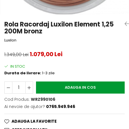
Accesorii tenis
Gripuri & overgripuri
Rola Racordaj Luxilon Element 1,25
Accesorii teren tenis
200M bronz
Testeaza rachete
Luxilon
1.079,00 Lei
1.349,00 Lei
IN STOC
Durata de livrare:
1-3 zile
ADAUGA IN COS
Cod Produs:
WRZ990106
Ai nevoie de ajutor?
0765.949.946
ADAUGA LA FAVORITE