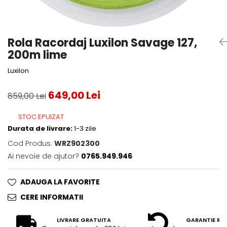
Accesorii tenis
Gripuri & overgripuri
Rola Racordaj Luxilon Savage 127,
Accesorii teren tenis
200m lime
Testeaza rachete
Luxilon
649,00 Lei
859,00 Lei
STOC EPUIZAT
Durata de livrare:
1-3 zile
Cod Produs:
WRZ902300
Ai nevoie de ajutor?
0765.949.946
ADAUGA LA FAVORITE
CERE INFORMATII
LIVRARE GRATUITA
GARANTIE RE