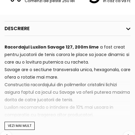
Comenzi de peste 250 lei
In caz ca va raz
DESCRIERE
Racordajul Luxilon Savage 127, 200m lime
a fost creat
pentru jucatorii de tenis carora le place sa joace dinamic si
care au o lovitura puternica cu racheta.
Savage are o sectiune transversala unica, hexagonala, care
ofera o rotatie mai mare.
Constructia racordajului din polimerilor cristalini lichizi
asigura faptul ca jocul cu Savage va oferii puterea maxima
dorita de catre jucatorii de tenis.
Luxilon recomanda o intindere de 10% mai usoara in
comparatie cu tragerea altor producatori.
VEZI MAI MULT